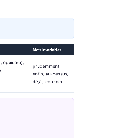
Mots invariables
, épuisé(e),
prudemment,
e,
enfin, au-dessus,
,
déjà, lentement
)