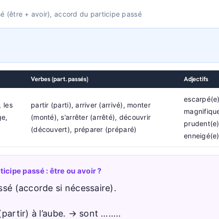
é (être + avoir), accord du participe passé
Verbes (part. passés)
Adjectifs
escarpé(e)
, les
partir (parti), arriver (arrivé), monter
magnifiqu
ge,
(monté), s’arrêter (arrêté), découvrir
prudent(e)
(découvert), préparer (préparé)
enneigé(e
icipe passé : être ou avoir ?
ssé (accorde si nécessaire).
partir) à l’aube. → sont ……..