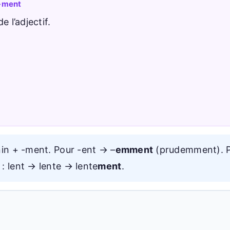
 -ment
e l’adjectif.
nin + -ment. Pour -ent → –
emment
(prudemment). P
: lent → lente → lente
ment
.