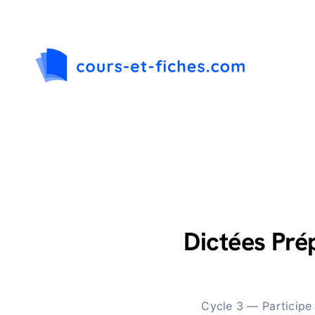
Passer
au
contenu
Dictées Pr
Cycle 3 — Participe