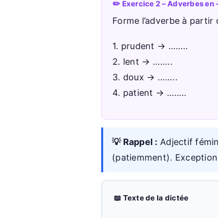
✏️ Exercice 2 – Adverbes en
Forme l’adverbe à partir d
1. prudent → ……..
2. lent → ……..
3. doux → ……..
4. patient → ……..
💡 Rappel :
Adjectif fémi
(patiemment). Exception 
📖 Texte de la dictée