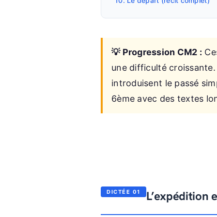
10. Le départ (récit complet)
💡 Progression CM2 :
Ces
une difficulté croissante
introduisent le passé sim
6ème avec des textes lon
L’expédition
DICTÉE 01