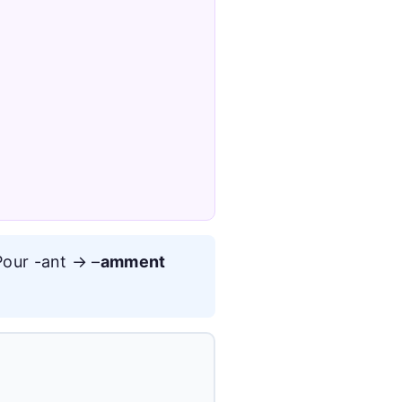
our -ant → –
amment