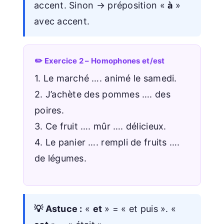
accent. Sinon → préposition «
à
»
avec accent.
✏️ Exercice 2 – Homophones et/est
1. Le marché …. animé le samedi.
2. J’achète des pommes …. des
poires.
3. Ce fruit …. mûr …. délicieux.
4. Le panier …. rempli de fruits ….
de légumes.
💡 Astuce :
«
et
» = « et puis ». «