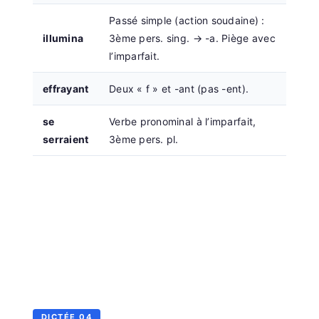
Passé simple (action soudaine) :
illumina
3ème pers. sing. → -a. Piège avec
l’imparfait.
effrayant
Deux « f » et -ant (pas -ent).
se
Verbe pronominal à l’imparfait,
serraient
3ème pers. pl.
DICTÉE 04