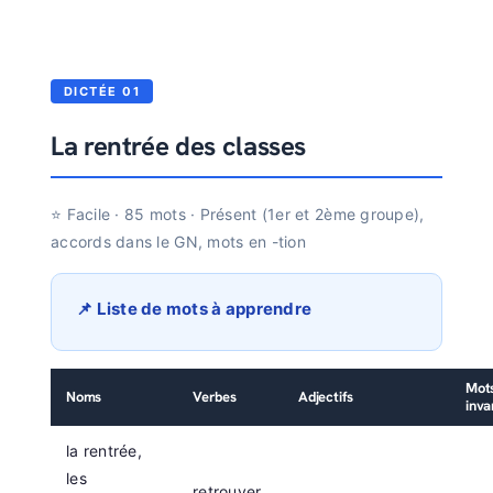
DICTÉE 01
La rentrée des classes
⭐ Facile · 85 mots · Présent (1er et 2ème groupe),
accords dans le GN, mots en -tion
📌 Liste de mots à apprendre
Mot
Noms
Verbes
Adjectifs
inva
la rentrée,
les
retrouver,