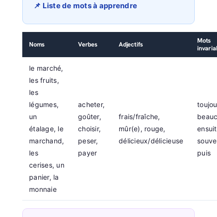
📌 Liste de mots à apprendre
Mots
Noms
Verbes
Adjectifs
invaria
le marché,
les fruits,
les
légumes,
acheter,
toujou
un
goûter,
frais/fraîche,
beauc
étalage, le
choisir,
mûr(e), rouge,
ensuit
marchand,
peser,
délicieux/délicieuse
souve
les
payer
puis
cerises, un
panier, la
monnaie