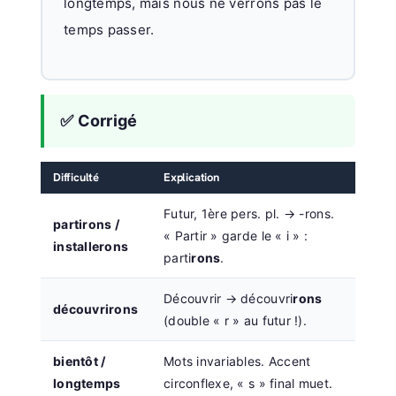
longtemps, mais nous ne verrons pas le
temps passer.
✅ Corrigé
Difficulté
Explication
Futur, 1ère pers. pl. → -rons.
partirons /
« Partir » garde le « i » :
installerons
parti
rons
.
Découvrir → découvri
rons
découvrirons
(double « r » au futur !).
bientôt /
Mots invariables. Accent
longtemps
circonflexe, « s » final muet.