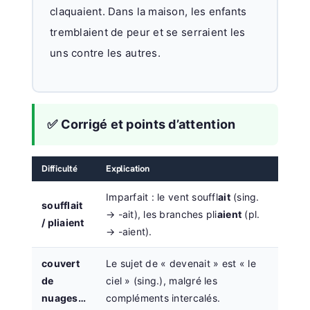
claquaient. Dans la maison, les enfants
tremblaient de peur et se serraient les
uns contre les autres.
✅ Corrigé et points d’attention
Difficulté
Explication
Imparfait : le vent souffl
ait
(sing.
soufflait
→ -ait), les branches pli
aient
(pl.
/ pliaient
→ -aient).
couvert
Le sujet de « devenait » est « le
de
ciel » (sing.), malgré les
nuages…
compléments intercalés.