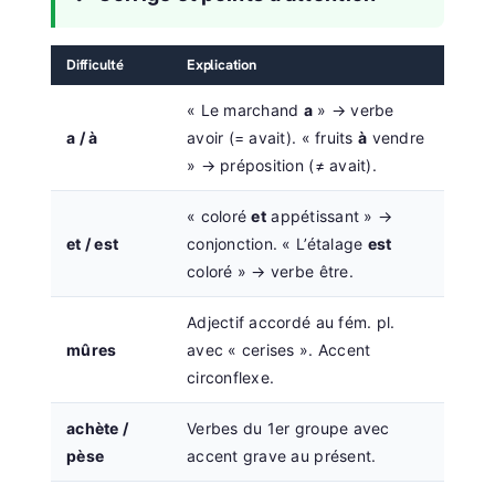
Difficulté
Explication
« Le marchand
a
» → verbe
a / à
avoir (= avait). « fruits
à
vendre
» → préposition (≠ avait).
« coloré
et
appétissant » →
et / est
conjonction. « L’étalage
est
coloré » → verbe être.
Adjectif accordé au fém. pl.
mûres
avec « cerises ». Accent
circonflexe.
achète /
Verbes du 1er groupe avec
pèse
accent grave au présent.