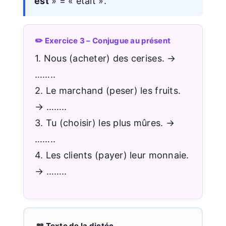
est
» = « était ».
✏️ Exercice 3 – Conjugue au présent
1. Nous (acheter) des cerises. →
……..
2. Le marchand (peser) les fruits.
→ ……..
3. Tu (choisir) les plus mûres. →
……..
4. Les clients (payer) leur monnaie.
→ ……..
📖 Texte de la dictée