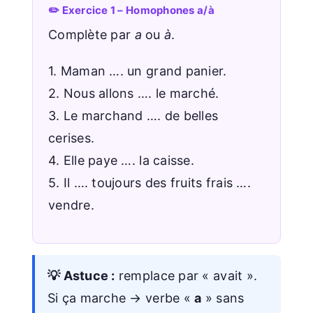
✏️ Exercice 1 – Homophones a/à
Complète par
a
ou
à
.
1. Maman …. un grand panier.
2. Nous allons …. le marché.
3. Le marchand …. de belles
cerises.
4. Elle paye …. la caisse.
5. Il …. toujours des fruits frais ….
vendre.
💡 Astuce :
remplace par « avait ».
Si ça marche → verbe «
a
» sans