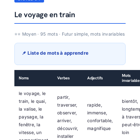
Le voyage en train
⭐⭐ Moyen · 95 mots · Futur simple, mots invariables
📌 Liste de mots à apprendre
Mots
Noms
Verbes
Adjectifs
invariable
le voyage, le
partir,
train, le quai,
bientôt,
traverser,
rapide,
la valise, le
longtem
observer,
immense,
paysage, la
à traver
arriver,
confortable,
fenêtre, la
peut-êtr
découvrir,
magnifique
vitesse, un
loin
installer