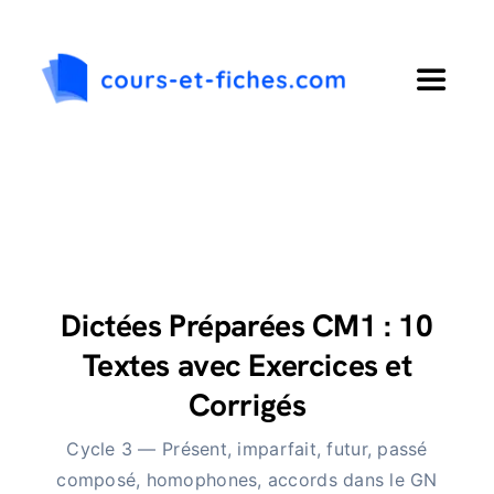
Passer
au
contenu
Toggle
Navigat
Accueil
Primaire
Collège
Dictées Préparées CM1 : 10
Textes avec Exercices et
Lycée
Corrigés
Cycle 3 — Présent, imparfait, futur, passé
Langues
composé, homophones, accords dans le GN