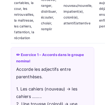
cartables, la
auj
ranger,
nouveau/nouvelle,
cour, les
déj
distribuer,
impatient(e),
retrouvailles,
ens
écouter,
coloré(e),
la maîtresse,
enf
choisir,
attentif/attentive
les cahiers,
pen
remplir
l’attention, la
récréation
✏️ Exercice 1 – Accords dans le groupe
nominal
Accorde les adjectifs entre
parenthèses.
1. Les cahiers (nouveau) → les
cahiers ……..
2. Une trousse (coloré) → une