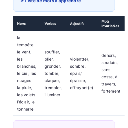
📌 Liste de mots à apprendre
Mots
Noms
Verbes
Adjectifs
invariables
la
tempête,
le vent,
souffler,
dehors,
les
plier,
violent(e),
soudain,
branches,
gronder,
sombre,
sans
le ciel, les
tomber,
épais/
cesse, à
nuages,
claquer,
épaisse,
travers,
la pluie,
trembler,
effrayant(e)
fortement
les volets,
illuminer
l’éclair, le
tonnerre