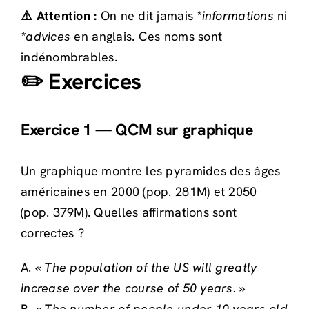
⚠️ Attention :
On ne dit jamais
*informations
ni
*advices
en anglais. Ces noms sont
indénombrables.
✏️ Exercices
Exercice 1 — QCM sur graphique
Un graphique montre les pyramides des âges
américaines en 2000 (pop. 281M) et 2050
(pop. 379M). Quelles affirmations sont
correctes ?
A.
« The population of the US will greatly
increase over the course of 50 years. »
B.
« The number of people under 10 years old