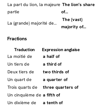
La part du lion, la majeure
The lion’s share
partie
of…
The (vast)
La (grande) majorité de…
majority of…
Fractions
Traduction
Expression anglaise
La moitié de
a half of
Un tiers de
a third of
Deux tiers de
two thirds of
Un quart de
a quarter of
Trois quarts de
three quarters of
Un cinquième de
a fifth of
Un dixième de
a tenth of