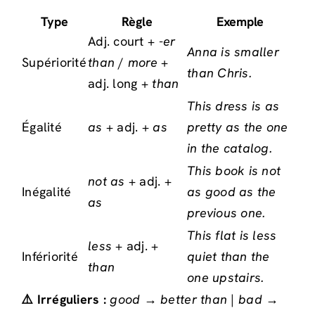
Type
Règle
Exemple
Adj. court +
-er
Anna is smaller
Supériorité
than
/
more
+
than Chris.
adj. long +
than
This dress is as
Égalité
as
+ adj. +
as
pretty as the one
in the catalog.
This book is not
not as
+ adj. +
Inégalité
as good as the
as
previous one.
This flat is less
less
+ adj. +
Infériorité
quiet than the
than
one upstairs.
⚠️ Irréguliers :
good → better than
|
bad →