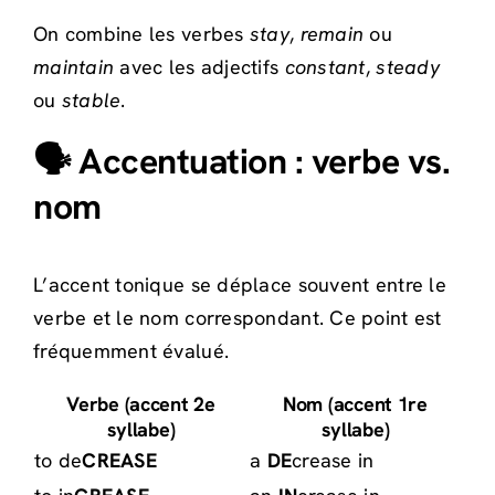
On combine les verbes
stay
,
remain
ou
maintain
avec les adjectifs
constant
,
steady
ou
stable
.
🗣️ Accentuation : verbe vs.
nom
L’accent tonique se déplace souvent entre le
verbe et le nom correspondant. Ce point est
fréquemment évalué.
Verbe (accent 2e
Nom (accent 1re
syllabe)
syllabe)
to de
CREASE
a
DE
crease in