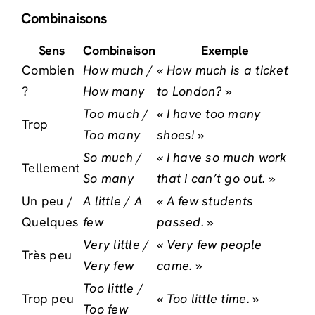
Combinaisons
Sens
Combinaison
Exemple
Combien
How much /
« How much is a ticket
?
How many
to London? »
Too much /
« I have too many
Trop
Too many
shoes! »
So much /
« I have so much work
Tellement
So many
that I can’t go out. »
Un peu /
A little / A
« A few students
Quelques
few
passed. »
Very little /
« Very few people
Très peu
Very few
came. »
Too little /
Trop peu
« Too little time. »
Too few