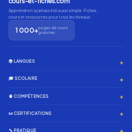
cours-et-fiches.com
Apprendre n'a jamais été aussi simple. Fiches,
cours et ressources pour tous les niveaux.
pages de cours
1 000+
gratuites
+
🌍 LANGUES
Anglais 🇬🇧
+
🎓 SCOLAIRE
Espagnol 🇪🇸
Primaire
+
🧠 COMPÉTENCES
Allemand 🇩🇪
Collège
Italien 🇮🇹
Programmation & IA
+
📜 CERTIFICATIONS
Lycée
Coréen 🇰🇷
Échecs ♟️
Annales Brevet
Certification AMF
Japonais 🇯🇵
+
🔧 PRATIQUE
Musique & Chant