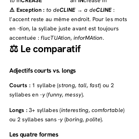
to in
CREASE
an
IN
crease in
⚠️ Exception :
to de
CLINE
→
a de
CLINE
:
l’accent reste au même endroit. Pour les mots
en
-tion
, la syllabe juste avant est toujours
accentuée :
flucTUAtion
,
inforMAtion
.
⚖️ Le comparatif
Adjectifs courts vs. longs
Courts :
1 syllabe (
strong, tall, fast
) ou 2
syllabes en
-y
(
funny, messy
).
Longs :
3+ syllabes (
interesting, comfortable
)
ou 2 syllabes sans
-y
(
boring, polite
).
Les quatre formes