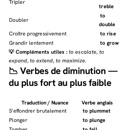
Tripler
treble
to
Doubler
double
Croître progressivement
to rise
Grandir lentement
to grow
💡 Compléments utiles :
to escalate
,
to
expand
,
to extend
,
to maximize
.
📉 Verbes de diminution —
du plus fort au plus faible
Traduction / Nuance
Verbe anglais
S’effondrer brutalement
to plummet
Plonger
to plunge
Tomber
to fall