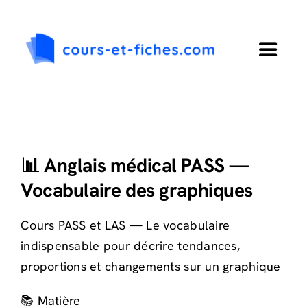
Passer
au
contenu
Toggle
Navigat
Accueil
Primaire
📊 Anglais médical PASS —
Vocabulaire des graphiques
Collège
Cours PASS et LAS — Le vocabulaire
Lycée
indispensable pour décrire tendances,
proportions et changements sur un graphique
Langues
📚 Matière