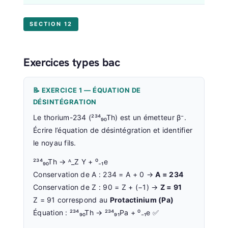
SECTION 12
Exercices types bac
📝 EXERCICE 1 — ÉQUATION DE
DÉSINTÉGRATION
Le thorium-234 (²³⁴₉₀Th) est un émetteur β⁻.
Écrire l’équation de désintégration et identifier
le noyau fils.
²³⁴₉₀Th → ᴬ_Z Y + ⁰₋₁e
Conservation de A : 234 = A + 0 →
A = 234
Conservation de Z : 90 = Z + (−1) →
Z = 91
Z = 91 correspond au
Protactinium (Pa)
Équation : ²³⁴₉₀Th → ²³⁴₉₁Pa + ⁰₋₁e ✅