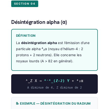
SECTION 04
Désintégration alpha (α)
DÉFINITION
La
désintégration alpha
est l’émission d’une
particule alpha ⁴₂α (noyau d’hélium-4 : 2
protons + 2 neutrons). Elle concerne les
noyaux lourds (A > 82 en général).
ᴬ_Z X →
ᴬ⁻⁴_(Z-2) Y
+ ⁴₂α
A diminue de 4, Z diminue de 2
📝 EXEMPLE — DÉSINTÉGRATION DU RADIUM