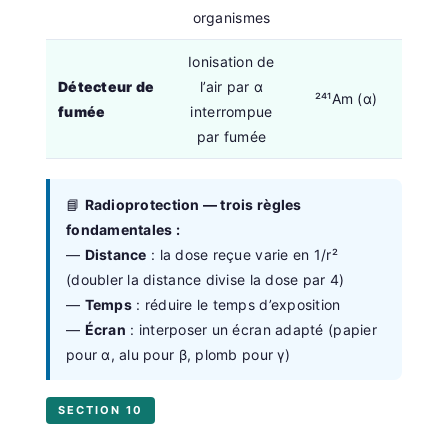
organismes
Ionisation de
Détecteur de
l’air par α
²⁴¹Am (α)
fumée
interrompue
par fumée
📘
Radioprotection — trois règles
fondamentales :
—
Distance
: la dose reçue varie en 1/r²
(doubler la distance divise la dose par 4)
—
Temps
: réduire le temps d’exposition
—
Écran
: interposer un écran adapté (papier
pour α, alu pour β, plomb pour γ)
SECTION 10