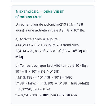
📝 EXERCICE 2 — DEMI-VIE ET
DÉCROISSANCE
Un échantillon de polonium-210 (t½ = 138
jours) a une activité initiale A₀ = 8 × 10⁶ Bq.
a) Activité après 414 jours :
414 jours = 3 × 138 jours = 3 demi-vies
A(414) = A₀ × (½)³ = 8 × 10⁶ / 8 =
10⁶ Bq = 1
MBq
b) Temps pour que l’activité tombe à 10⁵ Bq :
10⁵ = 8 × 10⁶ × (½)^(t/138)
(½)^(t/138) = 10⁵ / (8 × 10⁶) = 1/80
t/138 × ln(½) = ln(1/80) → t/138 = ln(80)/ln(2)
= 4,322/0,693 ≈ 6,24
t ≈ 6,24 × 138 ≈
861 jours ≈ 2,36 ans