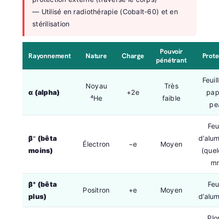
— Utilisé en radiothérapie (Cobalt-60) et en
stérilisation
Pouvoir
Rayonnement
Nature
Charge
Prote
pénétrant
Feuil
Noyau
Très
α (alpha)
+2e
pap
⁴He
faible
pe
Feu
β⁻ (bêta
d’alu
Électron
−e
Moyen
moins)
(que
m
β⁺ (bêta
Feu
Positron
+e
Moyen
plus)
d’alu
Pl