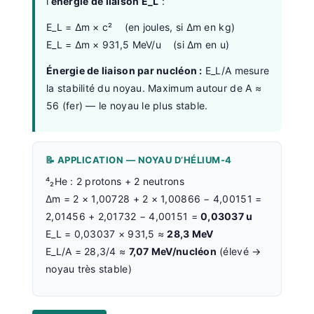
l’
énergie de liaison E_L
:
E_L = Δm × c² (en joules, si Δm en kg)
E_L = Δm × 931,5 MeV/u (si Δm en u)
Énergie de liaison par nucléon :
E_L/A mesure
la stabilité du noyau. Maximum autour de A ≈
56 (fer) — le noyau le plus stable.
📝 APPLICATION — NOYAU D’HÉLIUM-4
⁴₂He : 2 protons + 2 neutrons
Δm = 2 × 1,00728 + 2 × 1,00866 − 4,00151 =
2,01456 + 2,01732 − 4,00151 =
0,03037 u
E_L = 0,03037 × 931,5 ≈
28,3 MeV
E_L/A = 28,3/4 ≈
7,07 MeV/nucléon
(élevé →
noyau très stable)