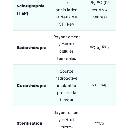
→
¹⁸F, ¹¹C (t½
Scintigraphie
annihilation
courts =
(TEP)
→ deux γ à
heures)
511 keV
Rayonnement
γ détruit
Radiothérapie
⁶⁰Co, ¹⁹²Ir
cellules
tumorales
Source
radioactive
Curiethérapie
implantée
¹²⁵I, ¹⁹²Ir
près de la
tumeur
Rayonnement
γ détruit
Stérilisation
⁶⁰Co
micro-