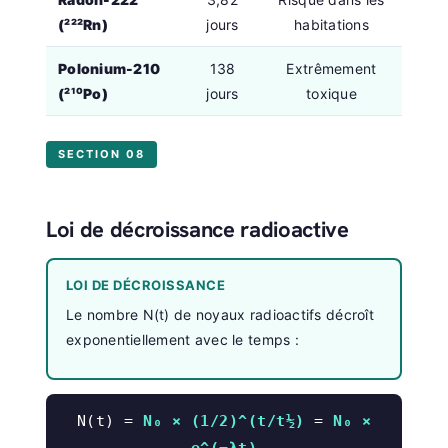
(²²²Rn)
jours
habitations
Polonium-210
138
Extrêmement
(²¹⁰Po)
jours
toxique
SECTION 08
Loi de décroissance radioactive
LOI DE DÉCROISSANCE
Le nombre N(t) de noyaux radioactifs décroît
exponentiellement avec le temps :
N(t) =
N₀ × (1/2)^(t/t½)
=
N₀ ×
e^(−λt)