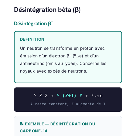
Désintégration bêta (β)
Désintégration β⁻
DÉFINITION
Un neutron se transforme en proton avec
émission d’un électron β⁻ (⁰₋₁e) et d’un
antineutrino (omis au lycée). Concerne les
noyaux avec excès de neutrons.
ᴬ_Z X →
ᴬ_(Z+1) Y
+ ⁰₋₁e
A reste constant, Z augmente de 1
📝 EXEMPLE — DÉSINTÉGRATION DU
CARBONE-14