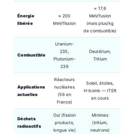
≈ 17,6
Énergie
≈ 200
MeV/fusion
libérée
MeV/fission
(mais plus/kg
de combustible)
Uranium-
235,
Deutérium,
Combustible
Plutonium-
Tritium
239
Réacteurs
Soleil, étoiles,
Applications
nucléaires
H-bomb — ITER
actuelles
(56 en
en cours
France)
Oui (fission
Minimes
Déchets
products,
(tritium,
radioactifs
longue vie)
neutrons)