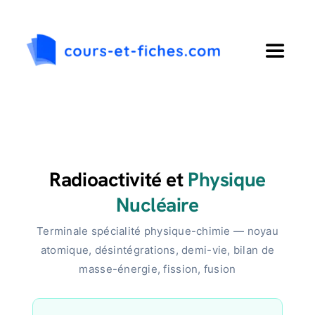
Passer
au
contenu
Toggle
Navigat
Accueil
Primaire
Radioactivité et
Physique
Collège
Nucléaire
Terminale spécialité physique-chimie — noyau
Lycée
atomique, désintégrations, demi-vie, bilan de
masse-énergie, fission, fusion
Langues