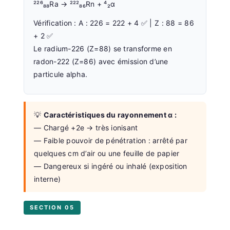
²²⁶₈₈Ra → ²²²₈₆Rn + ⁴₂α
Vérification : A : 226 = 222 + 4 ✅ | Z : 88 = 86
+ 2 ✅
Le radium-226 (Z=88) se transforme en
radon-222 (Z=86) avec émission d’une
particule alpha.
💡
Caractéristiques du rayonnement α :
— Chargé +2e → très ionisant
— Faible pouvoir de pénétration : arrêté par
quelques cm d’air ou une feuille de papier
— Dangereux si ingéré ou inhalé (exposition
interne)
SECTION 05