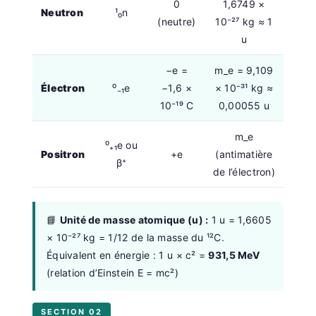
0
1,6749 ×
Neutron
¹₀n
(neutre)
10⁻²⁷ kg ≈ 1
u
−e =
m_e = 9,109
Électron
⁰₋₁e
−1,6 ×
× 10⁻³¹ kg ≈
10⁻¹⁹ C
0,00055 u
m_e
⁰₊₁e ou
Positron
+e
(antimatière
β⁺
de l’électron)
📘
Unité de masse atomique (u) :
1 u = 1,6605
× 10⁻²⁷ kg = 1/12 de la masse du ¹²C.
Équivalent en énergie : 1 u × c² =
931,5 MeV
(relation d’Einstein E = mc²)
SECTION 02