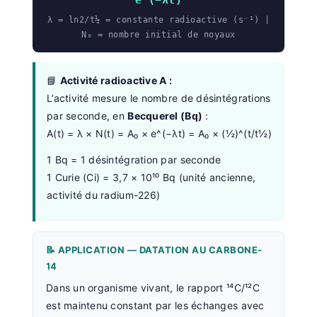
λ = ln2/t½ = constante radioactive (s⁻¹) |
N₀ = nombre initial de noyaux
📘
Activité radioactive A :
L’activité mesure le nombre de désintégrations
par seconde, en
Becquerel (Bq)
:
A(t) = λ × N(t) = A₀ × e^(−λt) = A₀ × (½)^(t/t½)
1 Bq = 1 désintégration par seconde
1 Curie (Ci) = 3,7 × 10¹⁰ Bq (unité ancienne,
activité du radium-226)
📝 APPLICATION — DATATION AU CARBONE-
14
Dans un organisme vivant, le rapport ¹⁴C/¹²C
est maintenu constant par les échanges avec