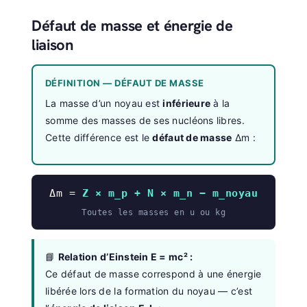
Défaut de masse et énergie de
liaison
DÉFINITION — DÉFAUT DE MASSE
La masse d’un noyau est
inférieure
à la
somme des masses de ses nucléons libres.
Cette différence est le
défaut de masse
Δm :
Δm =
Z × m_p + N × m_n − m_noyau
Toutes les masses en u ou kg
📘
Relation d’Einstein E = mc² :
Ce défaut de masse correspond à une énergie
libérée lors de la formation du noyau — c’est