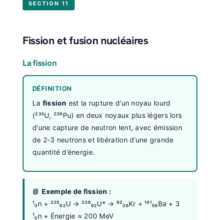
SECTION 11
Fission et fusion nucléaires
La fission
DÉFINITION
La
fission
est la rupture d’un noyau lourd
(²³⁵U, ²³⁹Pu) en deux noyaux plus légers lors
d’une capture de neutron lent, avec émission
de 2-3 neutrons et libération d’une grande
quantité d’énergie.
📘
Exemple de fission :
¹₀n + ²³⁵₉₂U → ²³⁶₉₂U* → ⁹²₃₆Kr + ¹⁴¹₅₆Ba + 3
¹₀n + Énergie ≈ 200 MeV