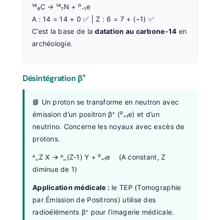
¹⁴₆C → ¹⁴₇N + ⁰₋₁e
A : 14 = 14 + 0 ✅ | Z : 6 = 7 + (−1) ✅
C’est la base de la
datation au carbone-14
en
archéologie.
Désintégration β⁺
📘 Un proton se transforme en neutron avec
émission d’un positron β⁺ (⁰₊₁e) et d’un
neutrino. Concerne les noyaux avec excès de
protons.
ᴬ_Z X → ᴬ_(Z-1) Y + ⁰₊₁e (A constant, Z
diminue de 1)
Application médicale :
le TEP (Tomographie
par Émission de Positrons) utilise des
radioéléments β⁺ pour l’imagerie médicale.