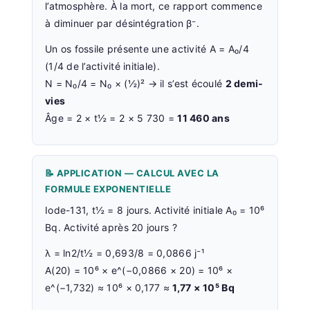
l’atmosphère. À la mort, ce rapport commence
à diminuer par désintégration β⁻.
Un os fossile présente une activité A = A₀/4
(1/4 de l’activité initiale).
N = N₀/4 = N₀ × (½)² → il s’est écoulé
2 demi-
vies
Âge = 2 × t½ = 2 × 5 730 =
11 460 ans
📝 APPLICATION — CALCUL AVEC LA
FORMULE EXPONENTIELLE
Iode-131, t½ = 8 jours. Activité initiale A₀ = 10⁶
Bq. Activité après 20 jours ?
λ = ln2/t½ = 0,693/8 = 0,0866 j⁻¹
A(20) = 10⁶ × e^(−0,0866 × 20) = 10⁶ ×
e^(−1,732) ≈ 10⁶ × 0,177 ≈
1,77 × 10⁵ Bq