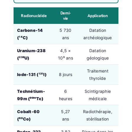
Demi-
Radionucléide
Application
vie
Carbone-14
5 730
Datation
(¹⁴C)
ans
archéologique
Uranium-238
4,5 ×
Datation
(²³⁸U)
10⁹ ans
géologique
Traitement
Iode-131 (¹³¹I)
8 jours
thyroïde
Technétium-
6
Scintigraphie
99m (⁹⁹ᵐTc)
heures
médicale
Cobalt-60
5,27
Radiothérapie,
(⁶⁰Co)
ans
stérilisation
Radon-222
3,82
Risque dans les