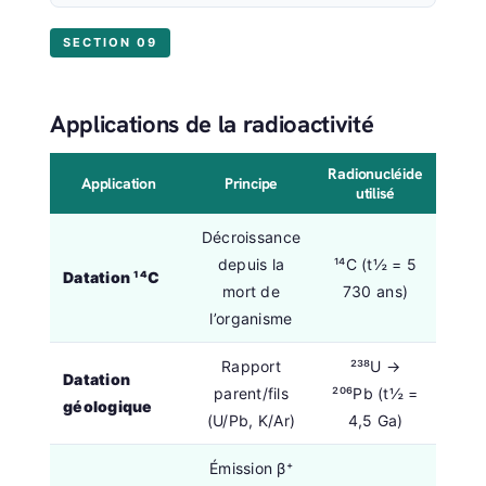
SECTION 09
Applications de la radioactivité
Radionucléide
Application
Principe
utilisé
Décroissance
depuis la
¹⁴C (t½ = 5
Datation ¹⁴C
mort de
730 ans)
l’organisme
Rapport
²³⁸U →
Datation
parent/fils
²⁰⁶Pb (t½ =
géologique
(U/Pb, K/Ar)
4,5 Ga)
Émission β⁺