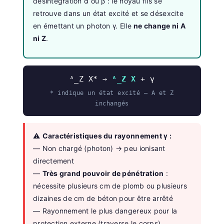
désintégration α ou β : le noyau fils se
retrouve dans un état excité et se désexcite
en émettant un photon γ. Elle
ne change ni A
ni Z
.
ᴬ_Z X* →
ᴬ_Z X
+ γ
* indique un état excité — A et Z
inchangés
⚠️
Caractéristiques du rayonnement γ :
— Non chargé (photon) → peu ionisant
directement
—
Très grand pouvoir de pénétration
:
nécessite plusieurs cm de plomb ou plusieurs
dizaines de cm de béton pour être arrêté
— Rayonnement le plus dangereux pour la
protection externe (traverse le corps)