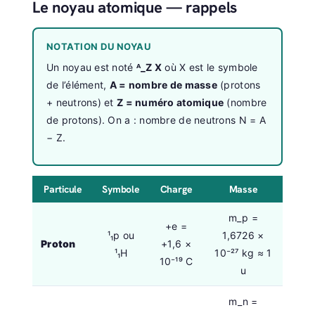
Le noyau atomique — rappels
NOTATION DU NOYAU
Un noyau est noté
ᴬ_Z X
où X est le symbole
de l’élément,
A = nombre de masse
(protons
+ neutrons) et
Z = numéro atomique
(nombre
de protons). On a : nombre de neutrons N = A
− Z.
Particule
Symbole
Charge
Masse
m_p =
+e =
¹₁p ou
1,6726 ×
Proton
+1,6 ×
¹₁H
10⁻²⁷ kg ≈ 1
10⁻¹⁹ C
u
m_n =