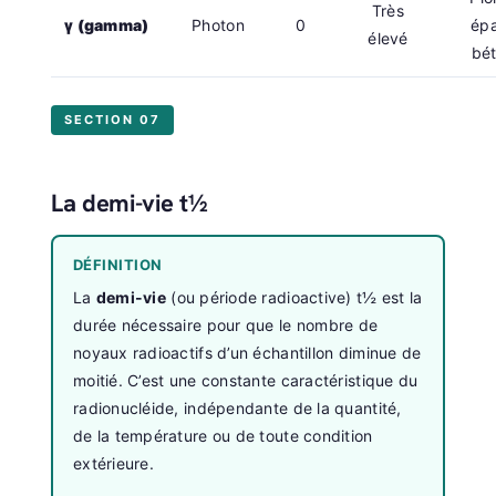
Très
γ (gamma)
Photon
0
épa
élevé
bé
SECTION 07
La demi-vie t½
DÉFINITION
La
demi-vie
(ou période radioactive) t½ est la
durée nécessaire pour que le nombre de
noyaux radioactifs d’un échantillon diminue de
moitié. C’est une constante caractéristique du
radionucléide, indépendante de la quantité,
de la température ou de toute condition
extérieure.