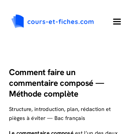
Passer
au
contenu
Toggle
Navigat
Accueil
Primaire
Comment faire un
commentaire composé —
Collège
Méthode complète
Lycée
Structure, introduction, plan, rédaction et
pièges à éviter — Bac français
Langues
Le commentaire composé
est l’un des deux