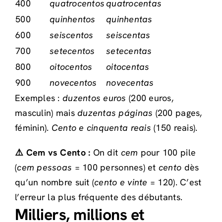
400
quatrocentos
quatrocentas
500
quinhentos
quinhentas
600
seiscentos
seiscentas
700
setecentos
setecentas
800
oitocentos
oitocentas
900
novecentos
novecentas
Exemples :
duzentos euros
(200 euros,
masculin) mais
duzentas páginas
(200 pages,
féminin).
Cento e cinquenta reais
(150 reais).
⚠️ Cem vs Cento :
On dit
cem
pour 100 pile
(
cem pessoas
= 100 personnes) et
cento
dès
qu’un nombre suit (
cento e vinte
= 120). C’est
l’erreur la plus fréquente des débutants.
Milliers, millions et