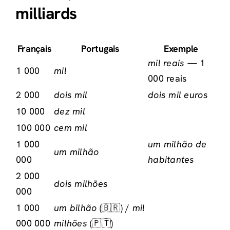
milliards
Français
Portugais
Exemple
mil reais
— 1
1 000
mil
000 reais
2 000
dois mil
dois mil euros
10 000
dez mil
100 000
cem mil
1 000
um milhão de
um milhão
000
habitantes
2 000
dois milhões
000
1 000
um bilhão
(🇧🇷) /
mil
000 000
milhões
(🇵🇹)