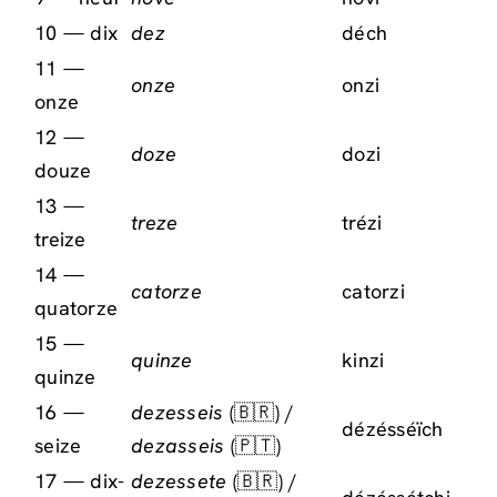
10 — dix
dez
déch
11 —
onze
onzi
onze
12 —
doze
dozi
douze
13 —
treze
trézi
treize
14 —
catorze
catorzi
quatorze
15 —
quinze
kinzi
quinze
16 —
dezesseis
(🇧🇷) /
dézésséïch
seize
dezasseis
(🇵🇹)
17 — dix-
dezessete
(🇧🇷) /