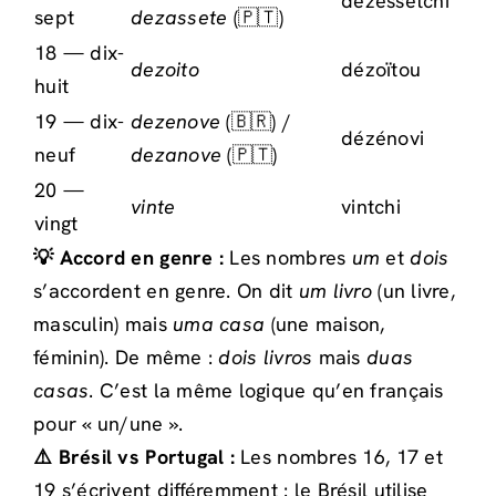
dézéssétchi
sept
dezassete
(🇵🇹)
18 — dix-
dezoito
dézoïtou
huit
19 — dix-
dezenove
(🇧🇷) /
dézénovi
neuf
dezanove
(🇵🇹)
20 —
vinte
vintchi
vingt
💡 Accord en genre :
Les nombres
um
et
dois
s’accordent en genre. On dit
um livro
(un livre,
masculin) mais
uma casa
(une maison,
féminin). De même :
dois livros
mais
duas
casas
. C’est la même logique qu’en français
pour « un/une ».
⚠️ Brésil vs Portugal :
Les nombres 16, 17 et
19 s’écrivent différemment : le Brésil utilise