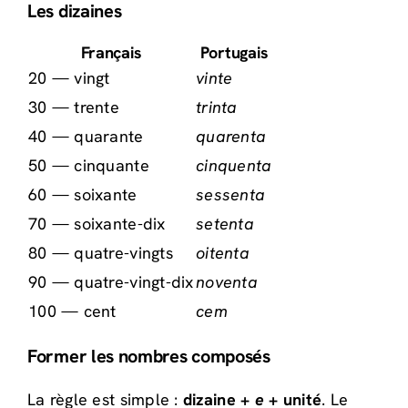
Les dizaines
Français
Portugais
20 — vingt
vinte
30 — trente
trinta
40 — quarante
quarenta
50 — cinquante
cinquenta
60 — soixante
sessenta
70 — soixante-dix
setenta
80 — quatre-vingts
oitenta
90 — quatre-vingt-dix
noventa
100 — cent
cem
Former les nombres composés
La règle est simple :
dizaine +
e
+ unité
. Le