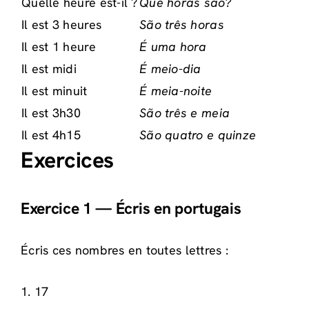
Quelle heure est-il ?
Que horas são?
Il est 3 heures
São três horas
Il est 1 heure
É uma hora
Il est midi
É meio-dia
Il est minuit
É meia-noite
Il est 3h30
São três e meia
Il est 4h15
São quatro e quinze
Exercices
Exercice 1 — Écris en portugais
Écris ces nombres en toutes lettres :
1. 17