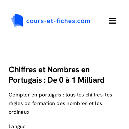
Passer
au
contenu
Toggle
Navigat
Accueil
Primaire
Chiffres et Nombres en
Portugais : De 0 à 1 Milliard
Collège
Compter en portugais : tous les chiffres, les
Lycée
règles de formation des nombres et les
ordinaux.
Langues
Langue