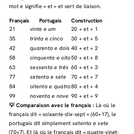
mot
e
signifie « et » et sert de liaison.
Français
Portugais
Construction
21
vinte e um
20 + et + 1
35
trinta e cinco
30 + et + 5
42
quarenta e dois
40 + et + 2
58
cinquenta e oito
50 + et + 8
63
sessenta e três
60 + et + 3
77
setenta e sete
70 + et + 7
84
oitenta e quatro
80 + et + 4
99
noventa e nove
90 + et + 9
💡 Comparaison avec le français :
Là où le
français dit « soixante-dix-sept » (60+17), le
portugais dit simplement
setenta e sete
(70+7). Et là où le français dit « quatre-vingt-