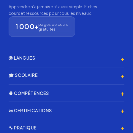
Apprendre n'a jamais été aussi simple. Fiches,
cours et ressources pour tous les niveaux.
pages de cours
1 000+
gratuites
+
🌍 LANGUES
Anglais 🇬🇧
+
🎓 SCOLAIRE
Espagnol 🇪🇸
Primaire
+
🧠 COMPÉTENCES
Allemand 🇩🇪
Collège
Italien 🇮🇹
Programmation & IA
+
📜 CERTIFICATIONS
Lycée
Coréen 🇰🇷
Échecs ♟️
Annales Brevet
Certification AMF
Japonais 🇯🇵
+
🔧 PRATIQUE
Musique & Chant
Annales L1 Droit