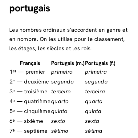
portugais
Les nombres ordinaux s’accordent en genre et
en nombre. On les utilise pour le classement,
les étages, les siècles et les rois.
Français
Portugais (m.)
Portugais (f.)
1ᵉʳ — premier
primeiro
primeira
2ᵉ — deuxième
segundo
segunda
3ᵉ — troisième
terceiro
terceira
4ᵉ — quatrième
quarto
quarta
5ᵉ — cinquième
quinto
quinta
6ᵉ — sixième
sexto
sexta
7ᵉ — septième
sétimo
sétima