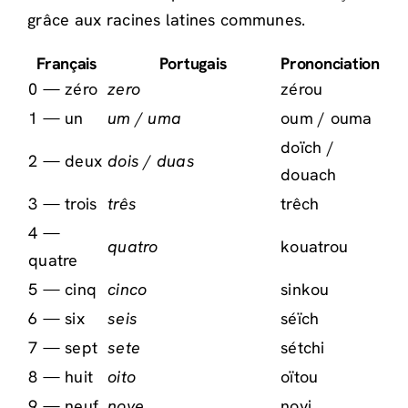
grâce aux racines latines communes.
Français
Portugais
Prononciation
0 — zéro
zero
zérou
1 — un
um / uma
oum / ouma
doïch /
2 — deux
dois / duas
douach
3 — trois
três
trêch
4 —
quatro
kouatrou
quatre
5 — cinq
cinco
sinkou
6 — six
seis
séïch
7 — sept
sete
sétchi
8 — huit
oito
oïtou
9 — neuf
nove
novi