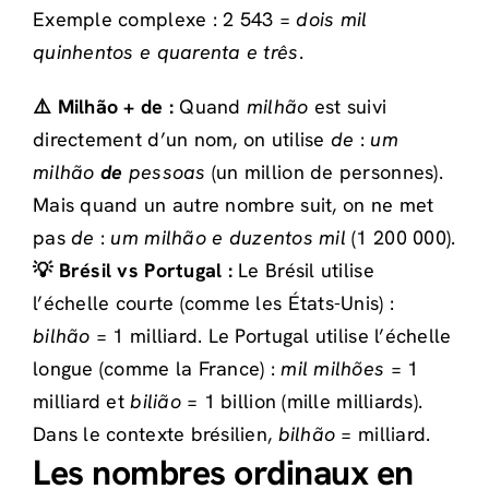
Exemple complexe : 2 543 =
dois mil
quinhentos e quarenta e três
.
⚠️ Milhão + de :
Quand
milhão
est suivi
directement d’un nom, on utilise
de
:
um
milhão
de
pessoas
(un million de personnes).
Mais quand un autre nombre suit, on ne met
pas
de
:
um milhão e duzentos mil
(1 200 000).
💡 Brésil vs Portugal :
Le Brésil utilise
l’échelle courte (comme les États-Unis) :
bilhão
= 1 milliard. Le Portugal utilise l’échelle
longue (comme la France) :
mil milhões
= 1
milliard et
bilião
= 1 billion (mille milliards).
Dans le contexte brésilien,
bilhão
= milliard.
Les nombres ordinaux en