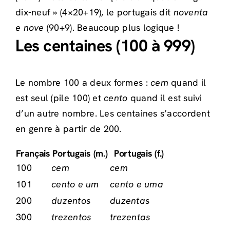
dix-neuf » (4×20+19), le portugais dit
noventa
e nove
(90+9). Beaucoup plus logique !
Les centaines (100 à 999)
Le nombre 100 a deux formes :
cem
quand il
est seul (pile 100) et
cento
quand il est suivi
d’un autre nombre. Les centaines s’accordent
en genre à partir de 200.
Français
Portugais (m.)
Portugais (f.)
100
cem
cem
101
cento e um
cento e uma
200
duzentos
duzentas
300
trezentos
trezentas