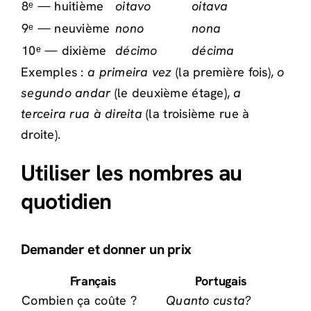
8ᵉ — huitième
oitavo
oitava
9ᵉ — neuvième
nono
nona
10ᵉ — dixième
décimo
décima
Exemples :
a primeira vez
(la première fois),
o
segundo andar
(le deuxième étage),
a
terceira rua à direita
(la troisième rue à
droite).
Utiliser les nombres au
quotidien
Demander et donner un prix
Français
Portugais
Combien ça coûte ?
Quanto custa?