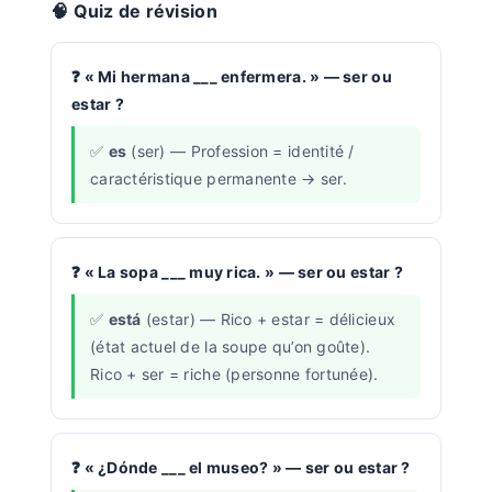
🧠 Quiz de révision
« Mi hermana ___ enfermera. » — ser ou
estar ?
es
(ser) — Profession = identité /
caractéristique permanente → ser.
« La sopa ___ muy rica. » — ser ou estar ?
está
(estar) — Rico + estar = délicieux
(état actuel de la soupe qu’on goûte).
Rico + ser = riche (personne fortunée).
« ¿Dónde ___ el museo? » — ser ou estar ?