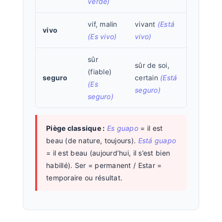
verde)
vif, malin
vivant
(Está
vivo
(Es vivo)
vivo)
sûr
sûr de soi,
(fiable)
seguro
certain
(Está
(Es
seguro)
seguro)
Piège classique :
Es guapo
= il est
beau (de nature, toujours).
Está guapo
= il est beau (aujourd’hui, il s’est bien
habillé). Ser = permanent / Estar =
temporaire ou résultat.