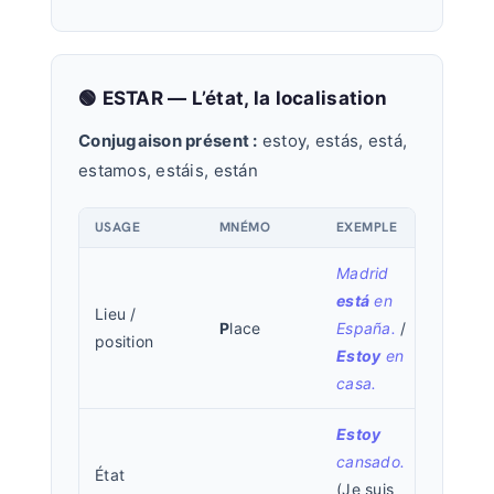
🟢 ESTAR — L’état, la localisation
Conjugaison présent :
estoy, estás, está,
estamos, estáis, están
USAGE
MNÉMO
EXEMPLE
Madrid
está
en
Lieu /
P
lace
España.
/
position
Estoy
en
casa.
Estoy
cansado.
État
(Je suis