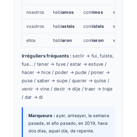
nosotros
habl
amos
com
imos
viv
imos
vosotros
habl
asteis
com
isteis
viv
isteis
ellos
habl
aron
com
ieron
viv
ieron
Irréguliers fréquents :
ser/ir → fui, fuiste,
fue… / tener → tuve / estar → estuve /
hacer → hice / poder → pude / poner →
puse / saber → supe / querer → quise /
venir → vine / decir → dije / traer → traje
/ dar → di
Marqueurs :
ayer, anteayer, la semana
pasada, el año pasado, en 2019, hace
dos días, aquel día, de repente.