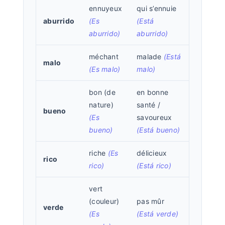
ennuyeux
qui s’ennuie
aburrido
(Es
(Está
aburrido)
aburrido)
méchant
malade
(Está
malo
(Es malo)
malo)
bon (de
en bonne
nature)
santé /
bueno
(Es
savoureux
bueno)
(Está bueno)
riche
(Es
délicieux
rico
rico)
(Está rico)
vert
(couleur)
pas mûr
verde
(Es
(Está verde)