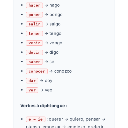
→ hago
hacer
→ pongo
poner
→ salgo
salir
→ tengo
tener
→ vengo
venir
→ digo
decir
→ sé
saber
→ conozco
conocer
→ doy
dar
→ veo
ver
Verbes à diphtongue :
: querer → quiero, pensar →
e → ie
pienso, empezar → empiezo, preferir