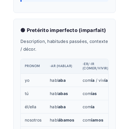
🟢 Pretérito imperfecto (imparfait)
Description, habitudes passées, contexte
/ décor.
-ER/-IR
PRONOM
-AR (HABLAR)
(COMER/VIVIR)
yo
habl
aba
com
ía
/ viv
ía
tú
habl
abas
com
ías
él/ella
habl
aba
com
ía
nosotros
habl
ábamos
com
íamos