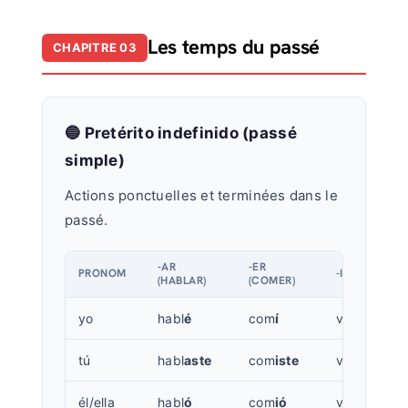
Les temps du passé
CHAPITRE 03
🔵 Pretérito indefinido (passé
simple)
Actions ponctuelles et terminées dans le
passé.
-AR
-ER
PRONOM
-IR (VIVIR)
(HABLAR)
(COMER)
yo
habl
é
com
í
viv
í
tú
habl
aste
com
iste
viv
iste
él/ella
habl
ó
com
ió
viv
ió