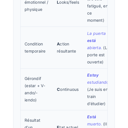
émotionnel /
L
ooks/feels
fatigué, en
physique
ce
moment)
La puerta
está
Condition
A
ction
abierta.
(La
temporaire
résultante
porte est
ouverte)
Estoy
Gérondif
estudiando.
(estar + V-
C
ontinuous
(Je suis en
ando/-
train
iendo)
d’étudier)
Está
Résultat
muerto.
(Il
d’un
E
tat actuel