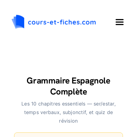
Passer
au
contenu
Toggle
Navigat
Accueil
Primaire
Grammaire Espagnole
Collège
Complète
Les 10 chapitres essentiels — ser/estar,
Lycée
temps verbaux, subjonctif, et quiz de
révision
Langues