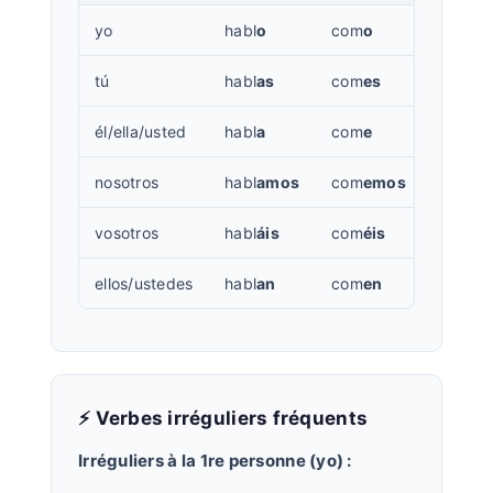
yo
habl
o
com
o
viv
o
tú
habl
as
com
es
viv
es
él/ella/usted
habl
a
com
e
viv
e
nosotros
habl
amos
com
emos
viv
imo
vosotros
habl
áis
com
éis
viv
ís
ellos/ustedes
habl
an
com
en
viv
en
⚡ Verbes irréguliers fréquents
Irréguliers à la 1re personne (yo) :