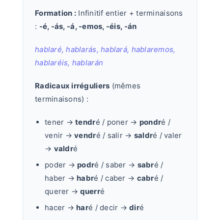
Formation :
Infinitif entier + terminaisons
:
-é, -ás, -á, -emos, -éis, -án
hablaré, hablarás, hablará, hablaremos,
hablaréis, hablarán
Radicaux irréguliers
(mêmes
terminaisons) :
tener →
tendr
é / poner →
pondr
é /
venir →
vendr
é / salir →
saldr
é / valer
→
valdr
é
poder →
podr
é / saber →
sabr
é /
haber →
habr
é / caber →
cabr
é /
querer →
querr
é
hacer →
har
é / decir →
dir
é