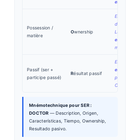
es
lunes.
El libro
es
de María.
/
Possession /
O
wnership
La mesa
matière
es
de
madera.
El libro
fue
Passif (ser +
escrito
R
ésultat passif
participe passé)
por
Cervantes.
Mnémotechnique pour SER :
DOCTOR
— Description, Origen,
Características, Tiempo, Ownership,
Resultado pasivo.