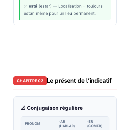
está
(estar) — Localisation = toujours
estar, même pour un lieu permanent.
Le présent de l’indicatif
CHAPITRE 02
📐 Conjugaison régulière
-AR
-ER
-IR
PRONOM
(HABLAR)
(COMER)
(VIVIR)