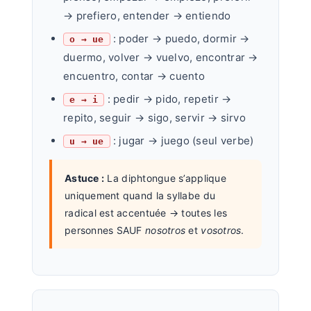
→ prefiero, entender → entiendo
: poder → puedo, dormir →
o → ue
duermo, volver → vuelvo, encontrar →
encuentro, contar → cuento
: pedir → pido, repetir →
e → i
repito, seguir → sigo, servir → sirvo
: jugar → juego (seul verbe)
u → ue
Astuce :
La diphtongue s’applique
uniquement quand la syllabe du
radical est accentuée → toutes les
personnes SAUF
nosotros
et
vosotros
.