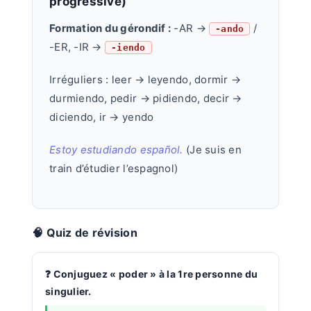
progressive)
Formation du gérondif :
-AR →
/
-ando
-ER, -IR →
-iendo
Irréguliers : leer → leyendo, dormir →
durmiendo, pedir → pidiendo, decir →
diciendo, ir → yendo
Estoy estudiando español.
(Je suis en
train d’étudier l’espagnol)
🧠 Quiz de révision
Conjuguez « poder » à la 1re personne du
singulier.