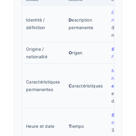
Ella
es
Identité /
D
escription
médica.
définition
permanente
(Elle est
médecin)
Origine /
Soy
de
O
rigen
nationalité
Francia.
Mi
hermano
Caractéristiques
C
aractéristiques
es
alto.
(Il
permanentes
est grand,
de nature)
Son
las
tres.
(Il est
Heure et date
T
iempo
3h) /
Hoy