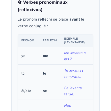
🔄 Verbes pronominaux
(reflexivos)
Le pronom réfléchi se place
avant
le
verbe conjugué :
EXEMPLE
PRONOM
RÉFLÉCHI
(LEVANTARSE)
Me levanto a
yo
me
las 7.
Te levantas
tú
te
temprano.
Se levanta
él/ella
se
tarde.
Nos