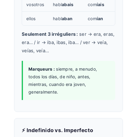
vosotros
habl
abais
com
íais
ellos
habl
aban
com
ían
Seulement 3 irréguliers :
ser → era, eras,
era… / ir → iba, ibas, iba… / ver → veía,
veías, veía…
Marqueurs :
siempre, a menudo,
todos los días, de niño, antes,
mientras, cuando era joven,
generalmente.
⚡ Indefinido vs. Imperfecto