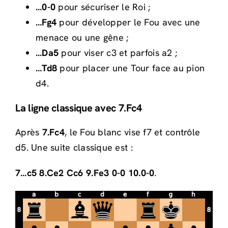
…0-0
pour sécuriser le Roi ;
…Fg4
pour développer le Fou avec une
menace ou une gêne ;
…Da5
pour viser c3 et parfois a2 ;
…Td8
pour placer une Tour face au pion
d4.
La ligne classique avec 7.Fc4
Après
7.Fc4
, le Fou blanc vise f7 et contrôle
d5. Une suite classique est :
7…c5 8.Ce2 Cc6 9.Fe3 0-0 10.0-0
.