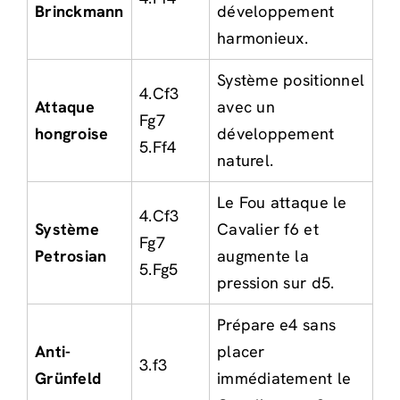
Brinckmann
développement
harmonieux.
Système positionnel
4.Cf3
Attaque
avec un
Fg7
hongroise
développement
5.Ff4
naturel.
Le Fou attaque le
4.Cf3
Système
Cavalier f6 et
Fg7
Petrosian
augmente la
5.Fg5
pression sur d5.
Prépare e4 sans
Anti-
placer
3.f3
Grünfeld
immédiatement le