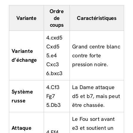
Ordre
Variante
de
Caractéristiques
coups
4.cxd5
Cxd5
Grand centre blanc
Variante
5.e4
contre forte
d’échange
Cxc3
pression noire.
6.bxc3
4.Cf3
La Dame attaque
Système
Fg7
d5 et b7, mais peut
russe
5.Db3
être chassée.
Le Fou sort avant
Attaque
e3 et soutient un
4.Ff4