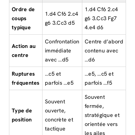
Ordre de
1.d4 Cf6 2.c4
1.d4 Cf6 2.c4
coups
g6 3.Cc3 Fg7
g6 3.Cc3 d5
typique
4.e4 d6
Confrontation
Centre d’abord
Action au
immédiate
contenu avec
centre
avec …d5
…d6
Ruptures
…c5 et
…e5, …c5 et
fréquentes
parfois …e5
parfois …f5
Souvent
Souvent
fermée,
Type de
ouverte,
stratégique et
position
concrète et
orientée vers
tactique
les ailes