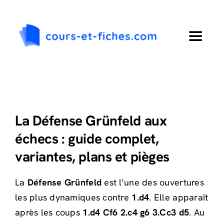
Passer
au
contenu
Toggle
Navigat
Accueil
Primaire
La Défense Grünfeld aux
échecs : guide complet,
Collège
variantes, plans et pièges
Lycée
La
Défense Grünfeld
est l’une des ouvertures
les plus dynamiques contre
1.d4
. Elle apparaît
Langues
après les coups
1.d4 Cf6 2.c4 g6 3.Cc3 d5
. Au