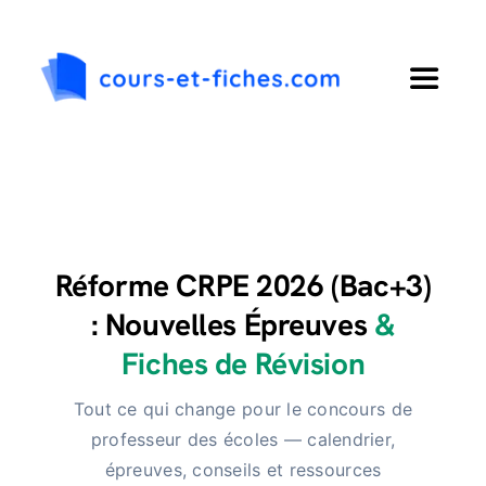
Passer
au
contenu
Toggle
Navigat
Accueil
Primaire
Réforme CRPE 2026 (Bac+3)
Collège
: Nouvelles Épreuves
&
Fiches de Révision
Lycée
Tout ce qui change pour le concours de
professeur des écoles — calendrier,
Langues
épreuves, conseils et ressources