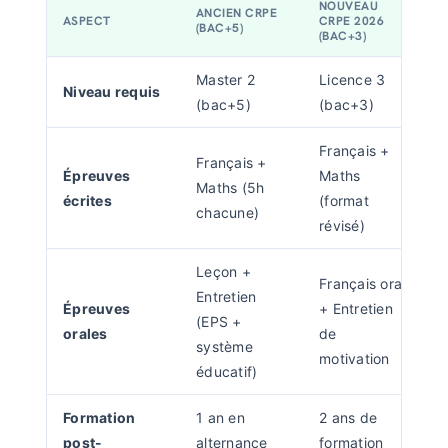
NOUVEAU
ANCIEN CRPE
ASPECT
CRPE 2026
(BAC+5)
(BAC+3)
Master 2
Licence 3
Niveau requis
(bac+5)
(bac+3)
Français +
Français +
Épreuves
Maths
Maths (5h
écrites
(format
chacune)
révisé)
Leçon +
Français oral
Entretien
Épreuves
+ Entretien
(EPS +
orales
de
système
motivation
éducatif)
Formation
1 an en
2 ans de
post-
alternance
formation