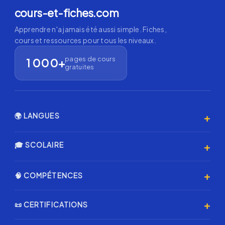
cours-et-fiches.com
Apprendre n'a jamais été aussi simple. Fiches,
cours et ressources pour tous les niveaux.
pages de cours
1 000+
gratuites
+
🌍 LANGUES
Anglais 🇬🇧
+
🎓 SCOLAIRE
Espagnol 🇪🇸
Primaire
+
🧠 COMPÉTENCES
Allemand 🇩🇪
Collège
Italien 🇮🇹
Programmation & IA
+
📜 CERTIFICATIONS
Lycée
Coréen 🇰🇷
Échecs ♟️
Annales Brevet