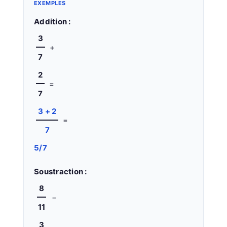
EXEMPLES
Addition :
3
+
7
2
=
7
3 + 2
=
7
5/7
Soustraction :
8
−
11
3