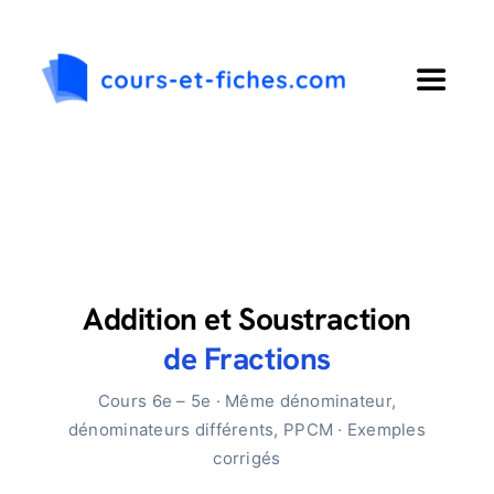
Passer
au
contenu
Toggle
Navigat
Accueil
Primaire
Collège
Addition et Soustraction
de Fractions
Lycée
Cours 6e – 5e · Même dénominateur,
dénominateurs différents, PPCM · Exemples
Langues
corrigés