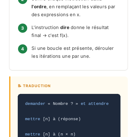
l'ordre
, en remplaçant les valeurs par
des expressions en x.
L'instruction
dire
donne le résultat
final → c'est f(x).
Si une boucle est présente, dérouler
les itérations une par une.
📝 TRADUCTION
demander
 « Nombre ? » 
et attendre
mettre
 [n] à (réponse)                
→ n = 
mettre
 [n] à (n × n)                  
→ n = 