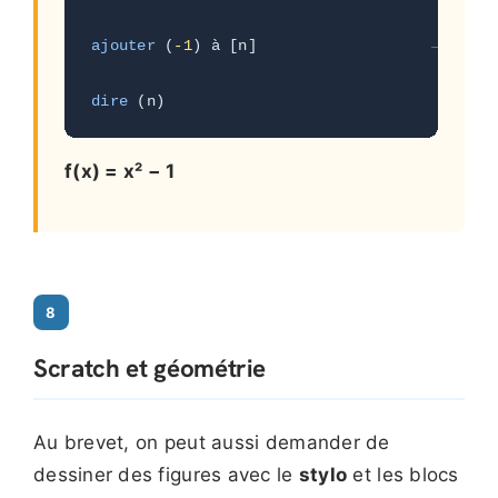
ajouter
 (
-1
) à [n]                   
→ n = x
dire
 (n)                              
→ f(x)
f(x) = x² − 1
8
Scratch et géométrie
Au brevet, on peut aussi demander de
dessiner des figures avec le
stylo
et les blocs