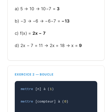
a) 5 → 10 → 10−7 =
3
b) −3 → −6 → −6−7 =
−13
c) f(x) =
2x − 7
d) 2x − 7 = 11 → 2x = 18 → x =
9
EXERCICE 2 — BOUCLE
mettre
 [n] à (
1
)
mettre
 [compteur] à (
0
)