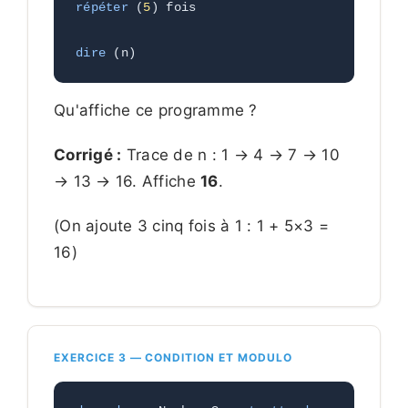
répéter
 (
5
) fois 
dire
 (n)
Qu'affiche ce programme ?
Corrigé :
Trace de n : 1 → 4 → 7 → 10
→ 13 → 16. Affiche
16
.
(On ajoute 3 cinq fois à 1 : 1 + 5×3 =
16)
EXERCICE 3 — CONDITION ET MODULO