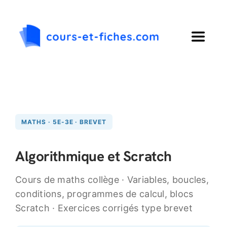
Passer
au
contenu
Toggle
Navigat
Accueil
Primaire
MATHS · 5E-3E · BREVET
Collège
Algorithmique et Scratch
Lycée
Cours de maths collège · Variables, boucles,
conditions, programmes de calcul, blocs
Langues
Scratch · Exercices corrigés type brevet