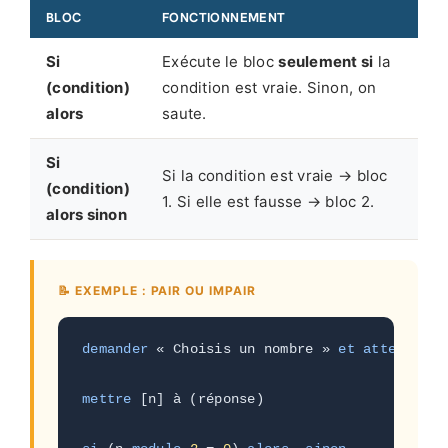
BLOC
FONCTIONNEMENT
Si
Exécute le bloc
seulement si
la
(condition)
condition est vraie. Sinon, on
alors
saute.
Si
Si la condition est vraie → bloc
(condition)
1. Si elle est fausse → bloc 2.
alors sinon
📝 EXEMPLE : PAIR OU IMPAIR
demander
 « Choisis un nombre » 
et attendre
mettre
 [n] à (réponse)