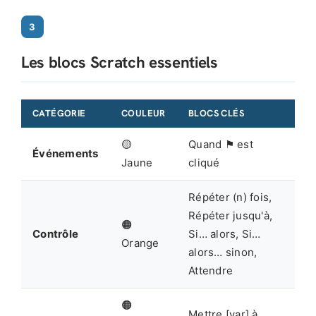
3
Les blocs Scratch essentiels
CATÉGORIE
COULEUR
BLOCS CLÉS
🟡
Quand ⚑ est
Événements
Jaune
cliqué
Répéter (n) fois,
Répéter jusqu'à,
🟠
Contrôle
Si… alors, Si…
Orange
alors… sinon,
Attendre
🟠
Mettre [var] à,