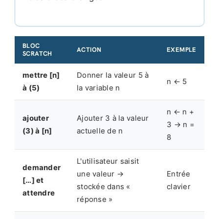
BLOC
ACTION
EXEMPLE
SCRATCH
mettre [n]
Donner la valeur 5 à
n ← 5
à (5)
la variable n
n ← n +
ajouter
Ajouter 3 à la valeur
3 → n =
(3) à [n]
actuelle de n
8
L'utilisateur saisit
demander
une valeur →
Entrée
[…] et
stockée dans «
clavier
attendre
réponse »