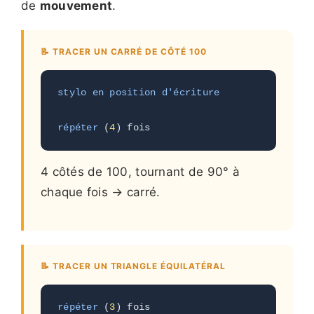
de
mouvement
.
📝 TRACER UN CARRÉ DE CÔTÉ 100
stylo en position d'écriture
répéter
 (
4
) fois
4 côtés de 100, tournant de 90° à
chaque fois → carré.
📝 TRACER UN TRIANGLE ÉQUILATÉRAL
répéter
 (
3
) fois