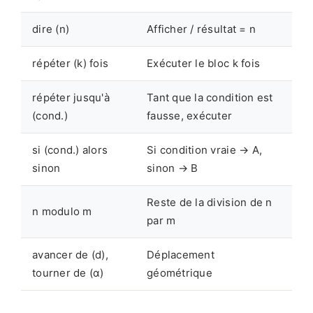
dire (n)
Afficher / résultat = n
répéter (k) fois
Exécuter le bloc k fois
répéter jusqu'à
Tant que la condition est
(cond.)
fausse, exécuter
si (cond.) alors
Si condition vraie → A,
sinon
sinon → B
Reste de la division de n
n modulo m
par m
avancer de (d),
Déplacement
tourner de (α)
géométrique