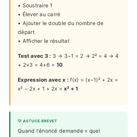
• Soustraire 1
• Élever au carré
• Ajouter le double du nombre de
départ
• Afficher le résultat
Test avec 3 :
3 → 3−1 = 2 → 2² = 4 → 4
+ 2×3 = 4+6 =
10
Expression avec x :
f(x) = (x−1)² + 2x =
x² − 2x + 1 + 2x =
x² + 1
💡 ASTUCE BREVET
Quand l'énoncé demande « quel