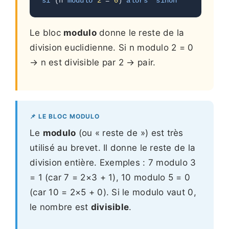
si
 (n 
modulo
2
 = 
0
) 
alors
sinon
Le bloc
modulo
donne le reste de la
division euclidienne. Si n modulo 2 = 0
→ n est divisible par 2 → pair.
📌 LE BLOC MODULO
Le
modulo
(ou « reste de ») est très
utilisé au brevet. Il donne le reste de la
division entière. Exemples : 7 modulo 3
= 1 (car 7 = 2×3 + 1), 10 modulo 5 = 0
(car 10 = 2×5 + 0). Si le modulo vaut 0,
le nombre est
divisible
.