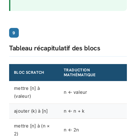
9
Tableau récapitulatif des blocs
TRADUCTION
BLOC SCRATCH
MATHÉMATIQUE
mettre [n] à
n ← valeur
(valeur)
ajouter (k) à [n]
n ← n + k
mettre [n] à (n ×
n ← 2n
2)