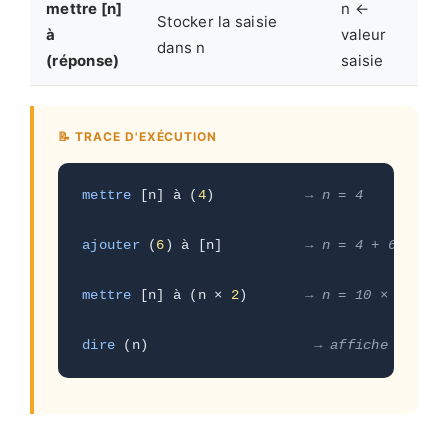
mettre [n]
n ←
Stocker la saisie
à
valeur
dans n
(réponse)
saisie
📝 TRACE D'EXÉCUTION
mettre
 [n] à (
4
)           
→ n = 4
ajouter
 (
6
) à [n]          
→ n = 4 + 6 = 10
mettre
 [n] à (n × 
2
)       
→ n = 10 × 2 = 20
dire
 (n)                    
→ affiche 20