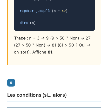
répéter jusqu'à
 (n > 
50
) 
dire
 (n)
Trace :
n = 3 → 9 (9 > 50 ? Non) → 27
(27 > 50 ? Non) → 81 (81 > 50 ? Oui →
on sort). Affiche
81
.
5
Les conditions (si… alors)