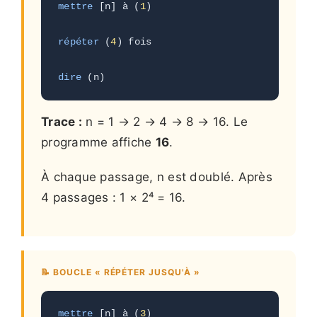
mettre
 [n] à (
1
)
répéter
 (
4
) fois 
dire
 (n)
Trace :
n = 1 → 2 → 4 → 8 → 16. Le
programme affiche
16
.
À chaque passage, n est doublé. Après
4 passages : 1 × 2⁴ = 16.
📝 BOUCLE « RÉPÉTER JUSQU'À »
mettre
 [n] à (
3
)