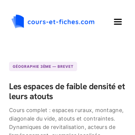
Passer
au
contenu
Toggle
Navigat
Accueil
Primaire
GÉOGRAPHIE 3ÈME — BREVET
Collège
Les espaces de faible densité et
leurs atouts
Lycée
Cours complet : espaces ruraux, montagne,
diagonale du vide, atouts et contraintes.
Langues
Dynamiques de revitalisation, acteurs de