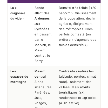
La «
Bande
Densité très faible (<20
diagonale
allant des
hab/km²). Vieillissement
du vide »
Ardennes
de la population, déclin
aux
agricole, éloignement
Pyrénées
des métropoles. Nom
en passant
parfois contesté (on
par le
préfère « diagonale des
Morvan, le
faibles densités »)
Massif
central, le
Berry
Les
Massif
Contraintes naturelles
espaces de
central
,
(altitude, pentes, climat
montagne
Alpes
rude). Isolement des
intérieures,
vallées. Mais atouts
Pyrénées,
touristiques (ski,
Jura,
randonnée) et agricoles
Vosges,
(AOP, estive)