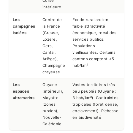
Corse
intérieure
Les
Centre de
Exode rural ancien,
campagnes
la France
faible attractivité
isolées
(Creuse,
économique, recul des
Lozère,
services publics.
Gers,
Populations
Cantal,
vieillissantes. Certains
Ariège),
cantons comptent <5
Champagne
hab/km²
crayeuse
Les
Guyane
Vastes territoires très
espaces
(intérieur),
peu peuplés (Guyane :
ultramarins
Mayotte
3 hab/km²). Contraintes
(zones
tropicales (forêt dense,
rurales),
enclavement). Richesse
Nouvelle-
en biodiversité
Calédonie