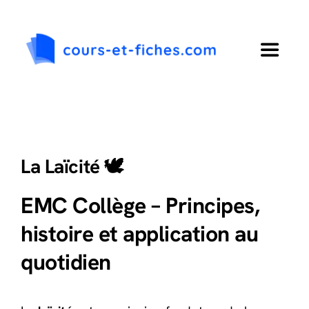
Passer
au
contenu
Toggle
Navigat
Accueil
Primaire
La Laïcité 🕊️
Collège
EMC Collège – Principes,
histoire et application au
Lycée
quotidien
Langues