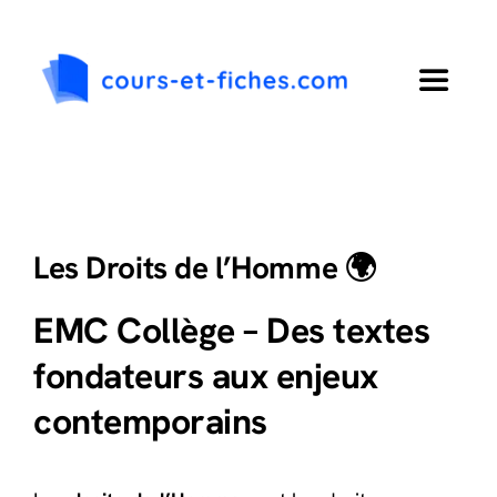
Passer
au
contenu
Toggle
Navigat
Accueil
Primaire
Les Droits de l’Homme 🌍
Collège
EMC Collège – Des textes
fondateurs aux enjeux
Lycée
contemporains
Langues