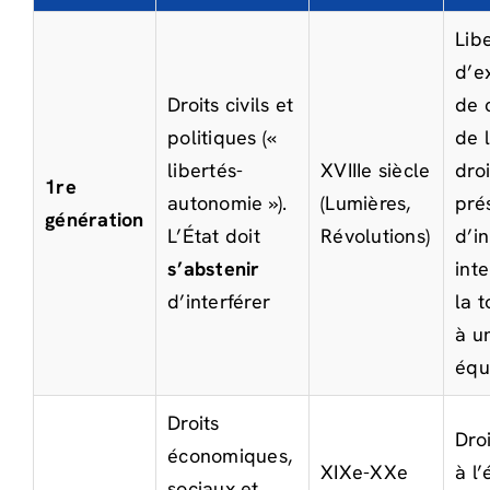
Lib
d’e
Droits civils et
de 
politiques («
de 
libertés-
XVIIIe siècle
droi
1re
autonomie »).
(Lumières,
pré
génération
L’État doit
Révolutions)
d’i
s’abstenir
int
d’interférer
la t
à u
équ
Droits
Droi
économiques,
XIXe-XXe
à l’
sociaux et