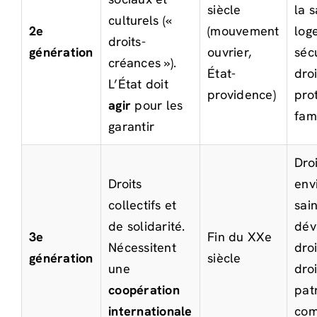
siècle
la 
culturels («
2e
(mouvement
log
droits-
génération
ouvrier,
sécu
créances »).
État-
dro
L’État doit
providence)
pro
agir
pour les
fam
garantir
Dro
Droits
env
collectifs et
sain
de solidarité.
dév
3e
Fin du XXe
Nécessitent
droi
génération
siècle
une
dro
coopération
pat
internationale
co