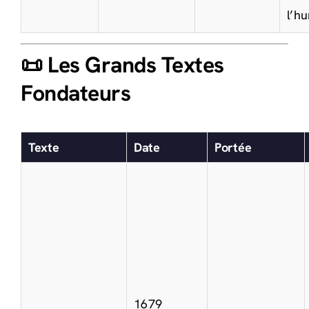
l’h
📜 Les Grands Textes
Fondateurs
Texte
Date
Portée
1679