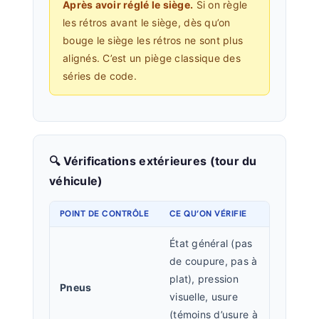
Après avoir réglé le siège.
Si on règle
les rétros avant le siège, dès qu’on
bouge le siège les rétros ne sont plus
alignés. C’est un piège classique des
séries de code.
🔍 Vérifications extérieures (tour du
véhicule)
POINT DE CONTRÔLE
CE QU’ON VÉRIFIE
État général (pas
de coupure, pas à
plat), pression
Pneus
visuelle, usure
(témoins d’usure à