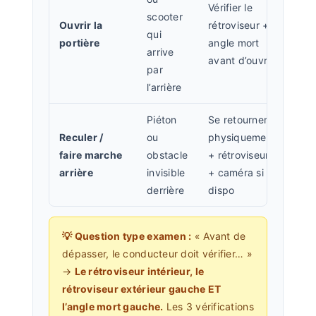
Vérifier le
scooter
Ouvrir la
rétroviseur +
qui
portière
angle mort
arrive
avant d’ouvrir
par
l’arrière
Piéton
Se retourner
Reculer /
ou
physiquement
faire marche
obstacle
+ rétroviseurs
arrière
invisible
+ caméra si
derrière
dispo
💡 Question type examen :
« Avant de
dépasser, le conducteur doit vérifier… »
→
Le rétroviseur intérieur, le
rétroviseur extérieur gauche ET
l’angle mort gauche.
Les 3 vérifications