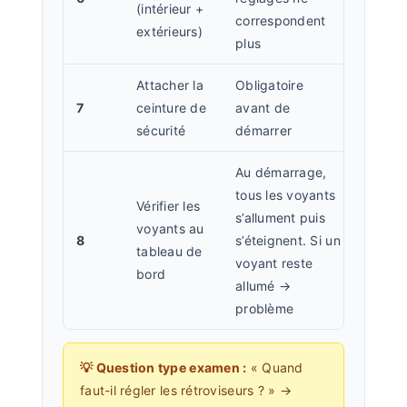
(intérieur +
correspondent
extérieurs)
plus
Attacher la
Obligatoire
7
ceinture de
avant de
sécurité
démarrer
Au démarrage,
tous les voyants
Vérifier les
s’allument puis
voyants au
8
s’éteignent. Si un
tableau de
voyant reste
bord
allumé →
problème
💡 Question type examen :
« Quand
faut-il régler les rétroviseurs ? » →