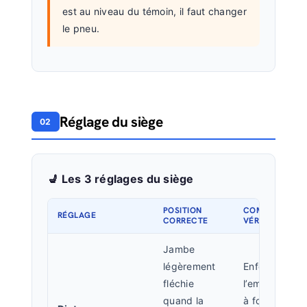
est au niveau du témoin, il faut changer
le pneu.
Réglage du siège
02
💺 Les 3 réglages du siège
POSITION
COMMENT
RÉGLAGE
CORRECTE
VÉRIFIER
Jambe
légèrement
Enfoncer
fléchie
l’embrayage
quand la
à fond : le