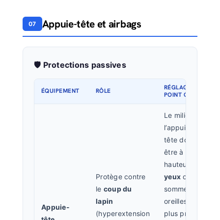
Appuie-tête et airbags
07
🛡️ Protections passives
RÉGLAGE /
ÉQUIPEMENT
RÔLE
POINT CLÉ
Le milieu de
l’appuie-
tête doit
être à la
hauteur des
Protège contre
yeux
ou du
le
coup du
sommet des
lapin
oreilles. Le
Appuie-
(hyperextension
plus près
tête