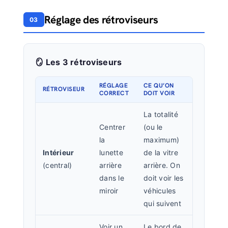
Réglage des rétroviseurs
03
🪞 Les 3 rétroviseurs
RÉGLAGE
CE QU’ON
RÉTROVISEUR
CORRECT
DOIT VOIR
La totalité
Centrer
(ou le
la
maximum)
Intérieur
lunette
de la vitre
(central)
arrière
arrière. On
dans le
doit voir les
miroir
véhicules
qui suivent
Voir un
Le bord de