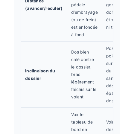
Distance
pédale
genou ne
(avancer/reculer)
d’embrayage
doit pas
(ou de frein)
être tendu
est enfoncée
ni trop plié
à fond
Poser les
Dos bien
poignets
calé contre
sur le haut
le dossier,
Inclinaison du
du volant
bras
dossier
sans
légèrement
décoller les
fléchis sur le
épaules du
volant
dossier
Voir le
tableau de
Voir au-
bord en
dessus du