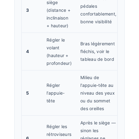
siège
pédales
3
(distance +
confortablement,
inclinaison
bonne visibilité
+ hauteur)
Régler le
Bras légèrement
volant
4
fléchis, voir le
(hauteur +
tableau de bord
profondeur)
Milieu de
Régler
l’appuie-tête au
5
l’appuie-
niveau des yeux
tête
ou du sommet
des oreilles
Après le siège —
Régler les
sinon les
rétroviseurs
6
réglages ne