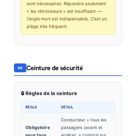
sont nécessaires. Répondre seulement
« les rétroviseurs » est insuffisant —
l’angle mort est indispensable. C’est un
piège très fréquent.
Ceinture de sécurité
06
🔒 Règles de la ceinture
RÈGLE
DÉTAIL
Conducteur + tous les
Obligatoire
passagers (avant et
pour tous
arrière), y compris sur