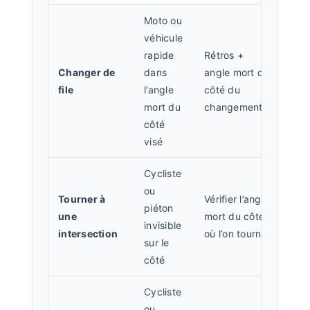
Moto ou
véhicule
rapide
Rétros +
Changer de
dans
angle mort du
file
l’angle
côté du
mort du
changement
côté
visé
Cycliste
ou
Tourner à
Vérifier l’angle
piéton
une
mort du côté
invisible
intersection
où l’on tourne
sur le
côté
Cycliste
ou