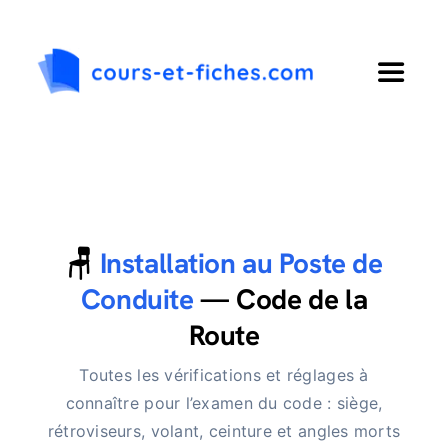
Passer
au
contenu
Toggle
Navigat
Accueil
Primaire
🪑
Installation au Poste de
Collège
Conduite
— Code de la
Route
Lycée
Toutes les vérifications et réglages à
connaître pour l’examen du code : siège,
Langues
rétroviseurs, volant, ceinture et angles morts