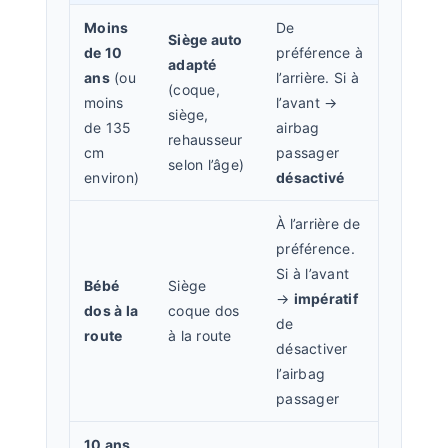
Moins
De
Siège auto
de 10
préférence à
adapté
ans
(ou
l’arrière. Si à
(coque,
moins
l’avant →
siège,
de 135
airbag
rehausseur
cm
passager
selon l’âge)
environ)
désactivé
À l’arrière de
préférence.
Si à l’avant
Bébé
Siège
→
impératif
dos à la
coque dos
de
route
à la route
désactiver
l’airbag
passager
10 ans