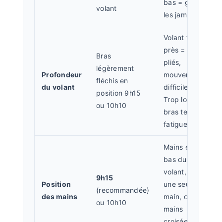
bas = gêne
volant
les jambes
Volant trop
près = bras
Bras
pliés,
légèrement
Profondeur
mouvements
fléchis en
du volant
difficiles.
position 9h15
Trop loin =
ou 10h10
bras tendus,
fatigue
Mains en
bas du
volant, ou
9h15
Position
une seule
(recommandée)
des mains
main, ou
ou 10h10
mains
croisées lors