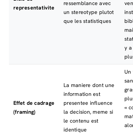
ressemblance avec
ven
representativite
un stereotype plutot
inst
que les statistiques
bib
mai
sta
y a
plu
Un 
san
La maniere dont une
gra
information est
plu
Effet de cadrage
presentee influence
« c
(framing)
la decision, meme si
mat
le contenu est
alo
identique