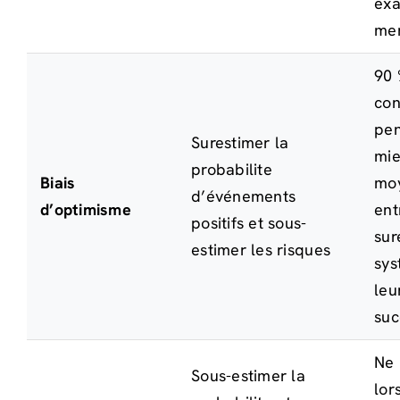
exa
me
90 
con
pen
Surestimer la
mie
probabilite
Biais
moy
d’événements
d’optimisme
ent
positifs et sous-
sur
estimer les risques
sys
leu
suc
Ne 
Sous-estimer la
lor