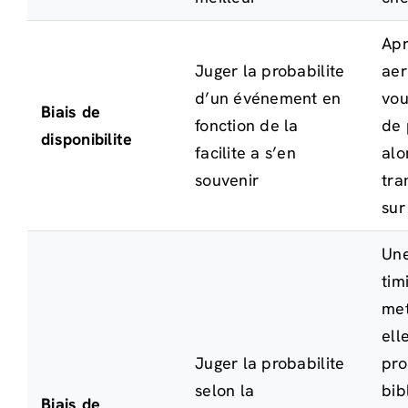
Apr
Juger la probabilite
aer
d’un événement en
vou
Biais de
fonction de la
de 
disponibilite
facilite a s’en
alo
souvenir
tra
sur
Un
tim
met
ell
Juger la probabilite
pr
selon la
bib
Biais de