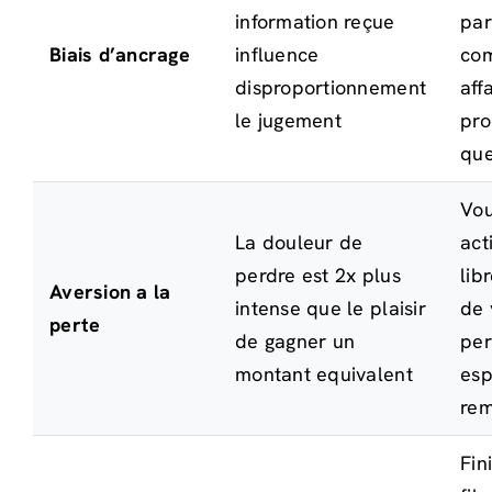
information reçue
par
Biais d’ancrage
influence
co
disproportionnement
aff
le jugement
pro
que
Vou
La douleur de
act
perdre est 2x plus
lib
Aversion a la
intense que le plaisir
de 
perte
de gagner un
per
montant equivalent
esp
re
Fin