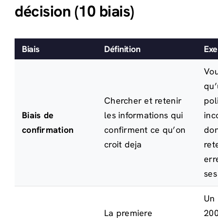
décision (10 biais)
Biais
Définition
Exe
Vou
qu’
Chercher et retenir
pol
Biais de
les informations qui
inc
confirmation
confirment ce qu’on
don
croit deja
ret
err
ses
Un 
La premiere
200