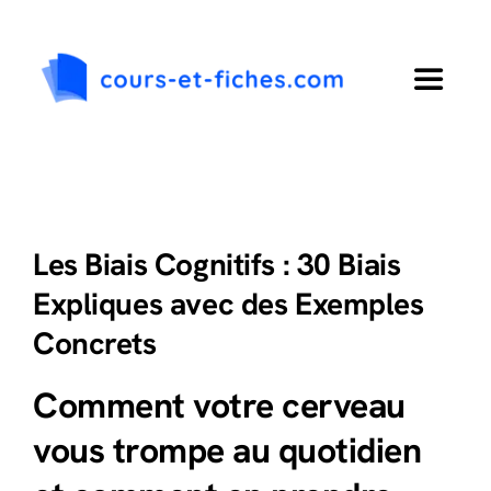
Passer
au
contenu
Toggle
Navigat
Accueil
Primaire
Les Biais Cognitifs : 30 Biais
Expliques avec des Exemples
Collège
Concrets
Lycée
Comment votre cerveau
vous trompe au quotidien
Langues