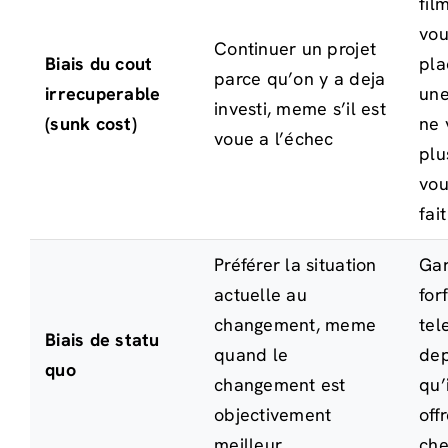
fil
vou
Continuer un projet
Biais du cout
pla
parce qu’on y a deja
irrecuperable
une
investi, meme s’il est
(sunk cost)
ne 
voue a l’échec
plu
vou
fai
Préférer la situation
Ga
actuelle au
forf
changement, meme
tel
Biais de statu
quand le
dep
quo
changement est
qu’
objectivement
off
meilleur
che