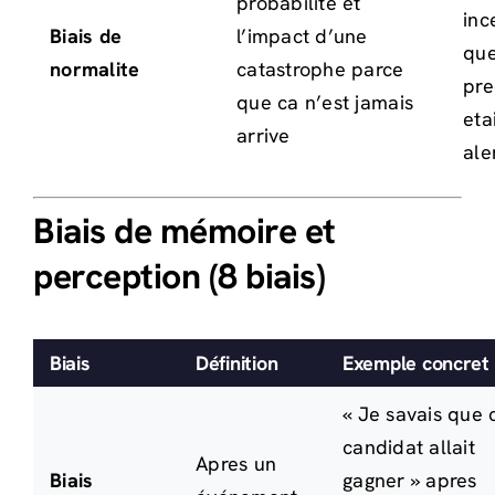
probabilite et
inc
Biais de
l’impact d’une
que
normalite
catastrophe parce
pre
que ca n’est jamais
eta
arrive
ale
Biais de mémoire et
perception (8 biais)
Biais
Définition
Exemple concret
« Je savais que 
candidat allait
Apres un
Biais
gagner » apres