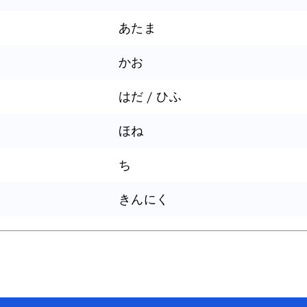
あたま
かお
はだ / ひふ
ほね
ち
きんにく