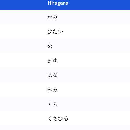
Hiragana
かみ
ひたい
め
まゆ
はな
みみ
くち
くちびる