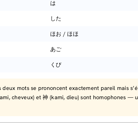
は
した
ほお / ほほ
あご
くび
 deux mots se prononcent exactement pareil mais s’écr
kami, cheveux) et 神 (kami, dieu) sont homophones — u