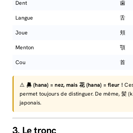
Dent
歯
Langue
舌
Joue
頬
Menton
顎
Cou
首
⚠️
鼻 (hana) = nez, mais 花 (hana) = fleur !
Ces
permet toujours de distinguer. De même, 髪 (
japonais.
3. Le tronc