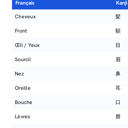
Français
Kanji
Cheveux
髪
Front
額
Œil / Yeux
目
Sourcil
眉
Nez
鼻
Oreille
耳
Bouche
口
Lèvres
唇