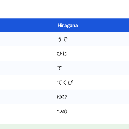
Hiragana
うで
ひじ
て
てくび
ゆび
つめ