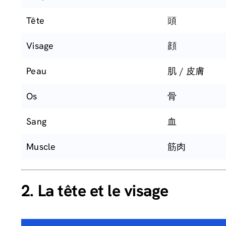
Tête
頭
Visage
顔
Peau
肌 / 皮膚
Os
骨
Sang
血
Muscle
筋肉
2. La tête et le visage