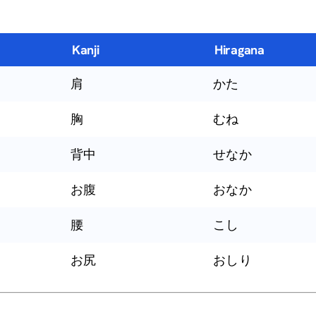
Kanji
Hiragana
肩
かた
胸
むね
背中
せなか
お腹
おなか
腰
こし
お尻
おしり