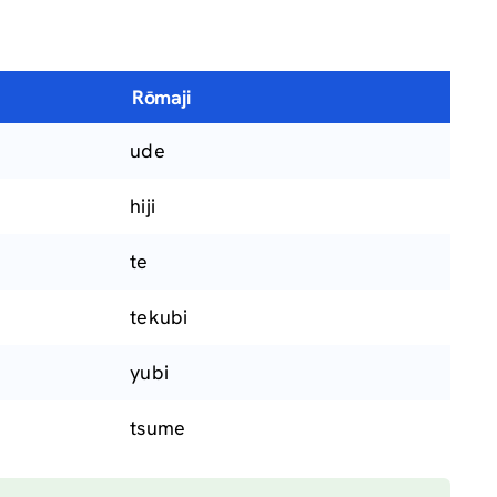
Rōmaji
ude
hiji
te
tekubi
yubi
tsume