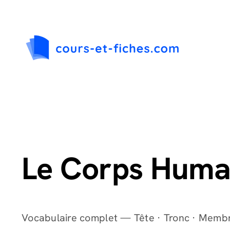
Passer
au
contenu
Le Corps Humai
Vocabulaire complet — Tête · Tronc · Membr