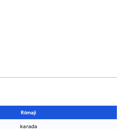
Rōmaji
karada