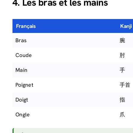
4. Les bras et les mains
Français
Kanji
Bras
腕
Coude
肘
Main
手
Poignet
手首
Doigt
指
Ongle
爪