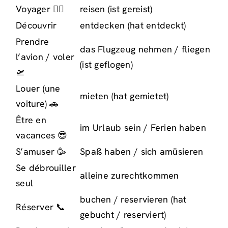
Voyager 🚶‍♀️
reisen (ist gereist)
Découvrir
entdecken (hat entdeckt)
Prendre
das Flugzeug nehmen / fliegen
l’avion / voler
(ist geflogen)
🛫
Louer (une
mieten (hat gemietet)
voiture) 🚗
Être en
im Urlaub sein / Ferien haben
vacances 😎
S’amuser 🥳
Spaß haben / sich amüsieren
Se débrouiller
alleine zurechtkommen
seul
buchen / reservieren (hat
Réserver 📞
gebucht / reserviert)