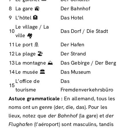
8
La gare 🚉
Der Bahnhof
9
L’hôtel 🏨
Das Hotel
Le village / La
10
Das Dorf / Die Stadt
ville 🏘️
11
Le port 🚢
Der Hafen
12
La plage 🏖️
Der Strand
13
La montagne ⛰️
Das Gebirge / Der Berg
14
Le musée 🏛️
Das Museum
L’office de
Das
15
tourisme
Fremdenverkehrsbüro
Astuce grammaticale :
En allemand, tous les
noms ont un genre (der, die, das). Pour les
lieux, notez que
der Bahnhof
(la gare) et
der
Flughafen
(l’aéroport) sont masculins, tandis