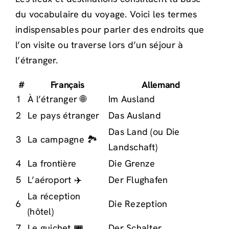
du vocabulaire du voyage. Voici les termes
indispensables pour parler des endroits que
l’on visite ou traverse lors d’un séjour à
l’étranger.
#
Français
Allemand
1
À l’étranger 🌐
Im Ausland
2
Le pays étranger
Das Ausland
Das Land (ou Die
3
La campagne 🏞️
Landschaft)
4
La frontière
Die Grenze
5
L’aéroport ✈️
Der Flughafen
La réception
6
Die Rezeption
(hôtel)
7
Le guichet 🎟️
Der Schalter