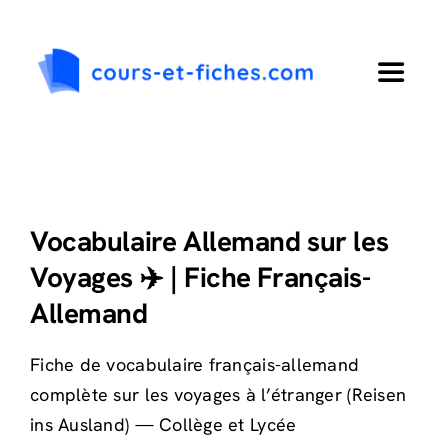
Passer
au
contenu
Toggle
Navigat
Accueil
Primaire
Vocabulaire Allemand sur les
Voyages ✈️ | Fiche Français-
Collège
Allemand
Lycée
Fiche de vocabulaire français-allemand
complète sur les voyages à l’étranger (Reisen
Langues
ins Ausland) — Collège et Lycée