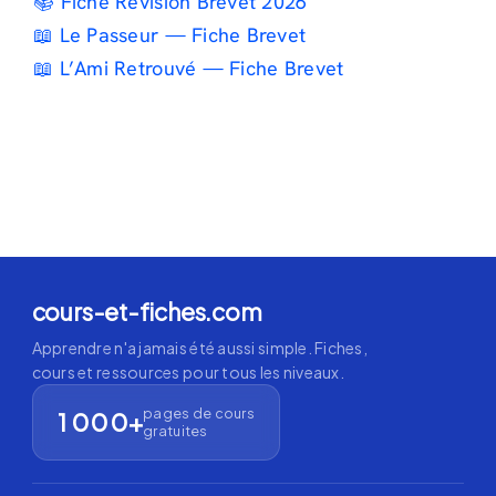
📚 Fiche Révision Brevet 2026
📖 Le Passeur — Fiche Brevet
📖 L’Ami Retrouvé — Fiche Brevet
cours-et-fiches.com
Apprendre n'a jamais été aussi simple. Fiches,
cours et ressources pour tous les niveaux.
pages de cours
1 000+
gratuites