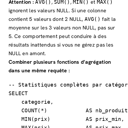
Attention :
,
,
et
AVG()
SUM()
MIN()
MAX()
ignorent les valeurs NULL. Si une colonne
contient 5 valeurs dont 2 NULL,
fait la
AVG()
moyenne sur les 3 valeurs non NULL, pas sur
5. Ce comportement peut conduire à des
résultats inattendus si vous ne gérez pas les
NULL en amont.
Combiner plusieurs fonctions d’agrégation
dans une même requête :
-- Statistiques complètes par catégor
SELECT 

    categorie,

    COUNT(*)            AS nb_produits
    MIN(prix)           AS prix_min,

    MAX(prix)           AS prix_max,
