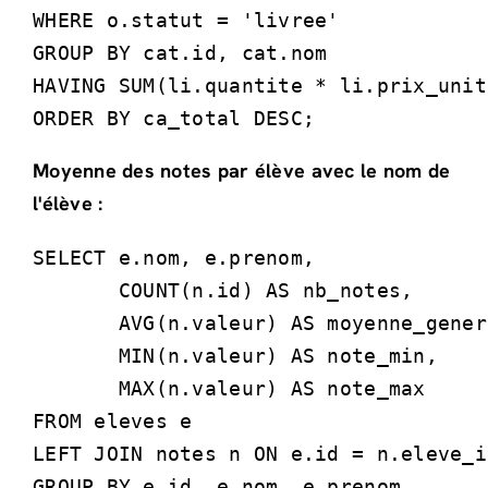
WHERE o.statut = 'livree'

GROUP BY cat.id, cat.nom

HAVING SUM(li.quantite * li.prix_unit
ORDER BY ca_total DESC;
Moyenne des notes par élève avec le nom de
l'élève :
SELECT e.nom, e.prenom,

       COUNT(n.id) AS nb_notes,

       AVG(n.valeur) AS moyenne_gener
       MIN(n.valeur) AS note_min,

       MAX(n.valeur) AS note_max

FROM eleves e

LEFT JOIN notes n ON e.id = n.eleve_id
GROUP BY e.id, e.nom, e.prenom
