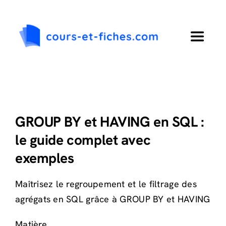
Passer
au
contenu
Toggle
Navigat
Accueil
Primaire
GROUP BY et HAVING en SQL :
le guide complet avec
Collège
exemples
Lycée
Maîtrisez le regroupement et le filtrage des
agrégats en SQL grâce à GROUP BY et HAVING
Langues
Matière