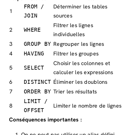
Déterminer les tables
FROM /
1
sources
JOIN
Filtrer les lignes
2
WHERE
individuelles
3
Regrouper les lignes
GROUP BY
4
Filtrer les groupes
HAVING
Choisir les colonnes et
5
SELECT
calculer les expressions
6
Éliminer les doublons
DISTINCT
7
Trier les résultats
ORDER BY
LIMIT /
8
Limiter le nombre de lignes
OFFSET
Conséquences importantes :
On ne peut pas utiliser un alias défini