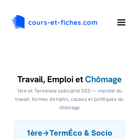
Passer
au
contenu
Toggle
Navigat
Accueil
Primaire
Travail, Emploi et
Chômage
Collège
1ère et Terminale spécialité SES — marché du
travail, formes d’emploi, causes et politiques du
Lycée
chômage
Langues
1ère→Term
Éco & Socio