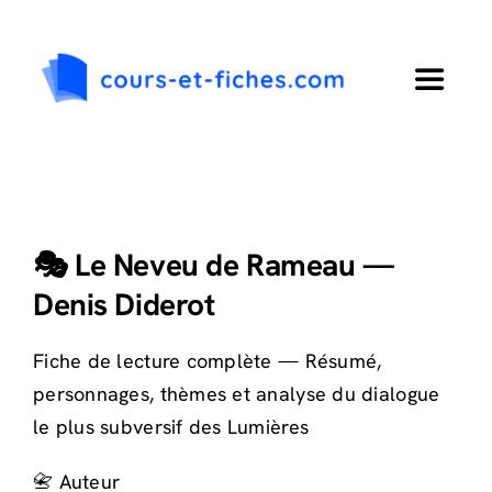
Passer
au
contenu
Toggle
Navigat
Accueil
Primaire
🎭 Le Neveu de Rameau —
Denis Diderot
Collège
Fiche de lecture complète — Résumé,
Lycée
personnages, thèmes et analyse du dialogue
le plus subversif des Lumières
Langues
📇 Auteur