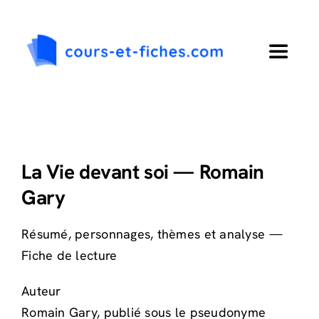
Passer
au
contenu
Toggle
Navigat
Accueil
Primaire
La Vie devant soi — Romain
Gary
Collège
Résumé, personnages, thèmes et analyse —
Lycée
Fiche de lecture
Auteur
Langues
Romain Gary, publié sous le pseudonyme