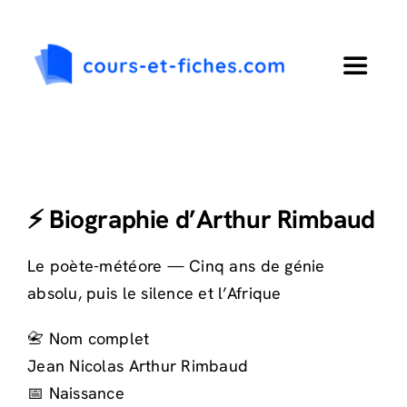
Passer
au
contenu
Toggle
Navigat
Accueil
Primaire
⚡ Biographie d’Arthur Rimbaud
Collège
Le poète-météore — Cinq ans de génie
absolu, puis le silence et l’Afrique
Lycée
📇 Nom complet
Jean Nicolas Arthur Rimbaud
Langues
📅 Naissance