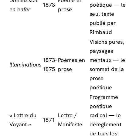
Une saison
Poème en
1873
poétique — le
en enfer
prose
seul texte
publié par
Rimbaud
Visions pures,
paysages
1873–
Poèmes en
mentaux — le
Illuminations
1875
prose
sommet de la
prose
poétique
Programme
poétique
« Lettre du
Lettre /
radical — le
1871
Voyant »
Manifeste
dérèglement
de tous les