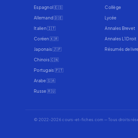
Espagnol 🇪🇸
Collège
Allemand 🇩🇪
Lycée
Italien 🇮🇹
Annales Brevet
Coréen 🇰🇷
Annales L1 Droit
Japonais 🇯🇵
Résumés de livr
Chinois 🇨🇳
Portugais 🇵🇹
Arabe 🇸🇦
Russe 🇷🇺
© 2022-2026 cours-et-fiches.com — Tous droits rés