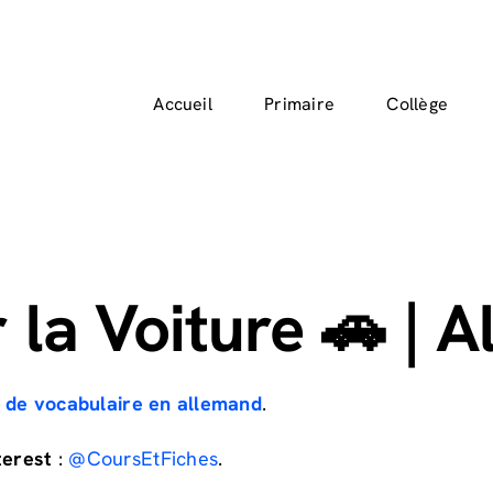
Accueil
Primaire
Collège
 la Voiture 🚗 | 
es de vocabulaire en allemand
.
terest
:
@CoursEtFiches
.