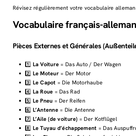
Révisez régulièrement votre vocabulaire allema
Vocabulaire français-allemand
Pièces Externes et Générales (Außenteil
1️⃣
La Voiture
= Das Auto / Der Wagen
2️⃣
Le Moteur
= Der Motor
3️⃣
Le Capot
= Die Motorhaube
4️⃣
La Roue
= Das Rad
5️⃣
Le Pneu
= Der Reifen
6️⃣
L’Antenne
= Die Antenne
7️⃣
L’Aile (de voiture)
= Der Kotflügel
8️⃣
Le Tuyau d’échappement
= Das Auspuffr