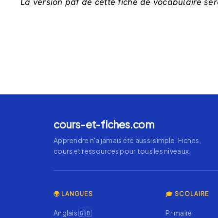
La version pdf de cette fiche de vocabulaire se
cours-et-fiches.com
Apprendre n'a jamais été aussi simple. Fiches,
cours et ressources pour tous les niveaux.
🌍 LANGUES
🎓 SCOLAIRE
Anglais 🇬🇧
Primaire