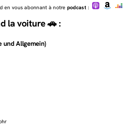
nd en vous abonnant à notre
podcast
:
 la voiture 🚗 :
e und Allgemein)
ohr