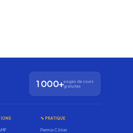
1 000+
pages de cours
gratuites
TIONS
🔧 PRATIQUE
 AMF
Permis Côtier