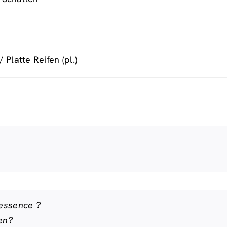
Platte Reifen (pl.)
’essence ?
en?