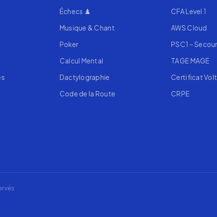
Échecs ♟️
CFA Level 1
Musique & Chant
AWS Cloud
Poker
PSC1 – Secou
Calcul Mental
TAGE MAGE
es
Dactylographie
Certificat Volt
Code de la Route
CRPE
ervés