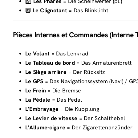
9️⃣
Les Phares
= Die Scheinwerfer (pl.)
🔟
Le Clignotant
= Das Blinklicht
Pièces Internes et Commandes (Interne T
Le Volant
= Das Lenkrad
Le Tableau de bord
= Das Armaturenbrett
Le Siège arrière
= Der Rücksitz
Le GPS
= Das Navigationssystem (Navi) / GP
Le Frein
= Die Bremse
La Pédale
= Das Pedal
L’Embrayage
= Die Kupplung
Le Levier de vitesse
= Der Schalthebel
L’Allume-cigare
= Der Zigarettenanzünder