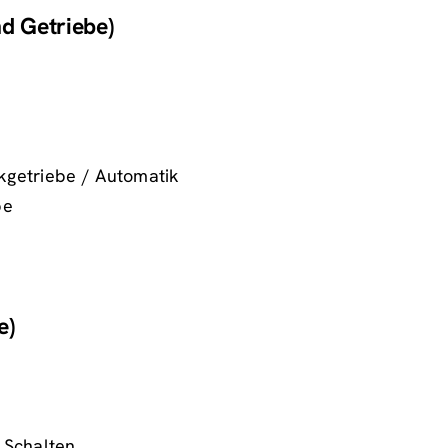
nd Getriebe)
kgetriebe / Automatik
be
e)
 Schalten