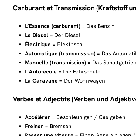
Carburant et Transmission (Kraftstoff u
L’Essence (carburant)
= Das Benzin
Le Diesel
= Der Diesel
Électrique
= Elektrisch
Automatique (transmission)
= Das Automati
Manuelle (transmission)
= Das Schaltgetrie
L’Auto-école
= Die Fahrschule
La Caravane
= Der Wohnwagen
Verbes et Adjectifs (Verben und Adjektiv
Accélérer
= Beschleunigen / Gas geben
Freiner
= Bremsen
Passer une vitesse
= Einen Gang einlegen /